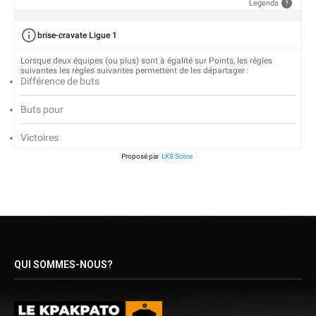
Legenda
?
brise-cravate Ligue 1
Lorsque deux équipes (ou plus) sont à égalité sur Points, les règles
suivantes les règles suivantes permettent de les départager :
Différence de buts
Buts pour
Victoires
Proposé par
LKS Score
QUI SOMMES-NOUS?