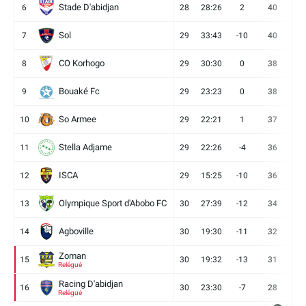
Stade D'abidjan
6
28
28:26
2
40
11
Sol
7
29
33:43
-10
40
12
CO Korhogo
8
29
30:30
0
38
10
Bouaké Fc
9
29
23:23
0
38
9
So Armee
10
29
22:21
1
37
9
Stella Adjame
11
29
22:26
-4
36
9
ISCA
12
29
15:25
-10
36
10
Olympique Sport d'Abobo FC
13
30
27:39
-12
34
9
Agboville
14
30
19:30
-11
32
7
Zoman
15
30
19:32
-13
31
7
Relégué
Racing D'abidjan
16
30
23:30
-7
28
6
Relégué