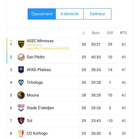
Classement
A domicile
Extèrieur
J
Buts
Diff
PTS
V
ASEC Mimosas
1
30
50:21
29
62
19
Titre gagné
Ligue des Champions de la CAF
San Pédro
2
29
40:30
10
49
13
AFAD-Plateau
3
29
38:24
14
47
13
Tchologo
4
30
29:28
1
46
12
Mouna
5
28
38:28
10
42
12
Stade D'abidjan
6
28
28:26
2
40
11
Sol
7
29
33:43
-10
40
12
CO Korhogo
8
29
30:30
0
38
10