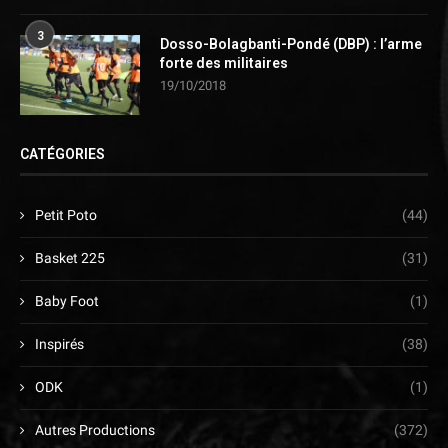
3
Dosso-Bolagbanti-Pondé (DBP) : l’arme
forte des militaires
19/10/2018
CATÉGORIES
Petit Poto
(44)
Basket 225
(31)
Baby Foot
(1)
Inspirés
(38)
ODK
(1)
Autres Productions
(372)