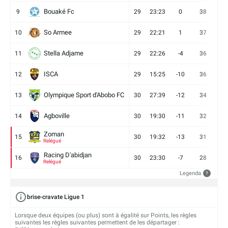
Bouaké Fc
9
29
23:23
0
38
9
So Armee
10
29
22:21
1
37
9
Stella Adjame
11
29
22:26
-4
36
9
ISCA
12
29
15:25
-10
36
10
Olympique Sport d'Abobo FC
13
30
27:39
-12
34
9
Agboville
14
30
19:30
-11
32
7
Zoman
15
30
19:32
-13
31
7
Relégué
Racing D'abidjan
16
30
23:30
-7
28
6
Relégué
Legenda
?
brise-cravate Ligue 1
Lorsque deux équipes (ou plus) sont à égalité sur Points, les règles
suivantes les règles suivantes permettent de les départager :