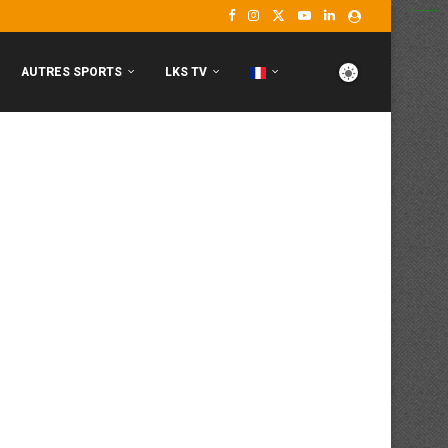
guiadenoivos.saojosedojardimeuropa.com.br
beyond.globalpranichealing.com/about/
ejournal.akbidbungabangsaaceh.ac.id
corporateofficeheadquarters.org
theantiguaguide.com/public
www.blackbrooks.co.uk/pricing
pafibengkuluutarakab.org
mst.akwaibomstate.gov.ng
thesolderingstation.com
clinicaalemanaosorno.cl
desaparhorboan.id/listing
www.promhotelsriccione.it
cabinet.edostate.gov.ng
www.bestforinteriors.nl
www.telegramitalia.it
nagaad.org/contact/
compostbaladi.com
login.scottishrite.org
www.leon.uml.edu.ni
laines-paysannes.fr
link-bento4d.com
fopsl.org/donate/
thepubtheatre
world.skanray.com
pwip.com.pl/menu/
form.eng.ku.ac.th
culturasbo.com
situs slot gacor
situs slot gacor
fet.uet.vnu.edu.vn
revista.undime.org.br
situs slot gacor
situs slot gacor
situs slot gacor
situs slot gacor
blog.actkm.org
slot gacor hari ini
slot thailand
accesss.net
ensa.uit.ac.ma
situs togel
toto togel
situs togel
slot online
maplweb.org
idisurabaya.org
toto togel
sydney night
situs slot
situs toto
toto slot
situs toto
situs gacor
situs toto
situs slot
situs toto
situs toto
situs toto
situs slot
situs slot
situs toto
situs gacor
slot gacor
situs toto
situs toto
situs toto
situs toto
toto slot
pbumc.net
situs gacor
situs slot
toto slot
situs toto
situs slot
situs toto
situs slot
situs toto
situs toto
togel resmi
situs gacor
situs slot
situs toto
situs gacor
situs slot
situs toto
situs toto
toto slot
situs slot
toto slot
situs toto
toto slot
situs gacor
situs gacor
situs slot
situs slot
situs slot
situs gacor
slot gacor
situs slot
situs toto
situs gacor
situs toto
situs toto
situs toto
situs toto
situs slot
situs gacor
slot gacor
situs gacor
situs toto
situs toto
situs toto
toto slot
situs toto
situs toto
situs toto
situs toto
situs toto
situs toto
situs toto
situs toto
situs toto
situs toto
situs toto
situs toto
situs toto
situs toto
slot gacor
slot gacor
situs toto
toto slot
toto slot
situs slot
situs slot
toto slot
situs toto
situs gacor
situs toto
faller.com
situs slot
bento4d
bento4d
bento4d
bento4d
slot resmi
bento4d
bento4d
bento4d
bento4d
bento4d
bento4d
bento4d
bento4d
actkm.org
bento4d
slot resmi
bento4d
momusi.org
link slot
slot resmi
link slot
bento4d
link slot
link slot
link gacor
bento4d
link slot
link slot
link slot
link slot
bento4d
link slot
bento4d
mgpo.org
onhc.ca
fcvfc.org
toto
toto
toto
toto
toto
toto
AUTRES SPORTS
LKS TV