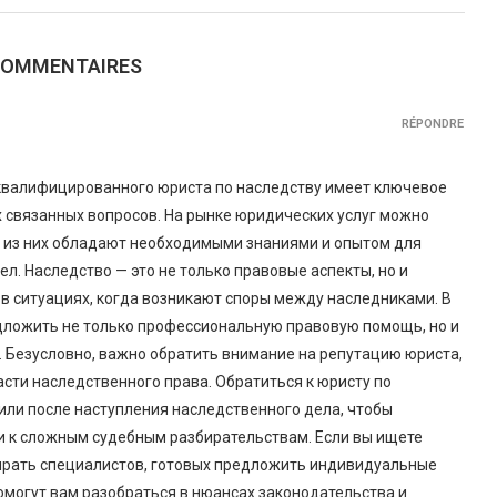
 COMMENTAIRES
RÉPONDRE
 квалифицированного юриста по наследству имеет ключевое
 связанных вопросов. На рынке юридических услуг можно
е из них обладают необходимыми знаниями и опытом для
л. Наследство — это не только правовые аспекты, но и
в ситуациях, когда возникают споры между наследниками. В
дложить не только профессиональную правовую помощь, но и
 Безусловно, важно обратить внимание на репутацию юриста,
асти наследственного права. Обратиться к юристу по
 или после наступления наследственного дела, чтобы
и к сложным судебным разбирательствам. Если вы ищете
бирать специалистов, готовых предложить индивидуальные
омогут вам разобраться в нюансах законодательства и