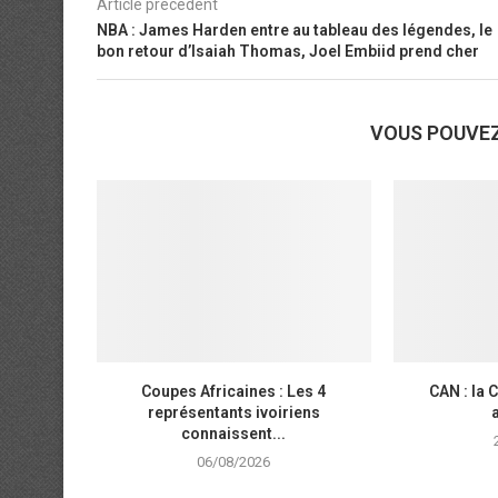
Article précédent
NBA : James Harden entre au tableau des légendes, le
bon retour d’Isaiah Thomas, Joel Embiid prend cher
VOUS POUVE
Coupes Africaines : Les 4
CAN : la 
représentants ivoiriens
connaissent...
06/08/2026