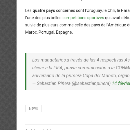
Les
quatre pays
concernés sont l’Uruguay, le Chili, le Para
l’une des plus belles
compétitions sportives
qui avait déb
suivie de plusieurs comme celle des pays de l’Amérique d
Maroc, Portugal, Espagne.
Los mandatarios,a través de las 4 respectivas A
elevar a la FIFA, previa comunicación a la CONM
aniversario de la primera Copa del Mundo, orga
— Sebastian Piñera (@sebastianpinera)
14 févrie
NEWS