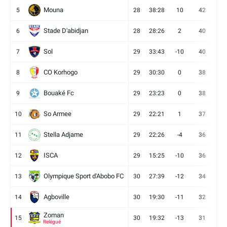
Mouna
5
28
38:28
10
42
12
Stade D'abidjan
6
28
28:26
2
40
11
Sol
7
29
33:43
-10
40
12
CO Korhogo
8
29
30:30
0
38
10
Bouaké Fc
9
29
23:23
0
38
9
So Armee
10
29
22:21
1
37
9
Stella Adjame
11
29
22:26
-4
36
9
ISCA
12
29
15:25
-10
36
10
Olympique Sport d'Abobo FC
13
30
27:39
-12
34
9
Agboville
14
30
19:30
-11
32
7
Zoman
15
30
19:32
-13
31
7
Relégué