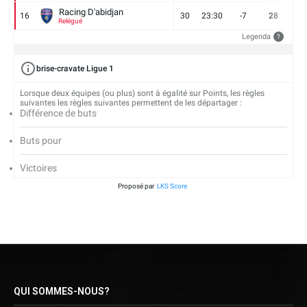
Racing D'abidjan
16
30
23:30
-7
28
6
Relégué
Legenda
?
brise-cravate Ligue 1
Lorsque deux équipes (ou plus) sont à égalité sur Points, les règles
suivantes les règles suivantes permettent de les départager :
Différence de buts
Buts pour
Victoires
Proposé par
LKS Score
QUI SOMMES-NOUS?