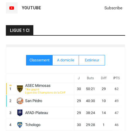
YOUTUBE
Subscribe
LIGUE 1 CI
Classement
A domicile
Extèrieur
J
Buts
Diff
PTS
V
ASEC Mimosas
1
30
50:21
29
62
19
Titre gagné
Ligue des Champions de la CAF
San Pédro
2
29
40:30
10
49
13
AFAD-Plateau
3
29
38:24
14
47
13
Tchologo
4
30
29:28
1
46
12