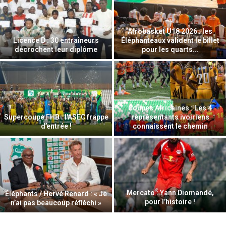
Supercoupe Félix Houphouët-
UFOA-B : les Éléphanteaux
Boigny : premier choc de la
échouent aux portes de la CAN
saison
CAN féminine 2026 : des
Mercato : Ousmane Diakité file
réglages encore nécessaires
en Algérie !
pour rêver plus grand
UFOA-B U20 2026 : les
Sporting Club de Gagnoa : Yaya
Éléphanteaux à 90 minutes
Koné et Kader Keita pour
de la CAN
ouvrir...