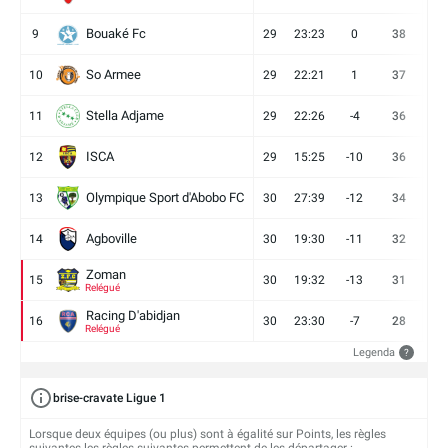
Bouaké Fc
9
29
23:23
0
38
9
So Armee
10
29
22:21
1
37
9
Stella Adjame
11
29
22:26
-4
36
9
ISCA
12
29
15:25
-10
36
10
Olympique Sport d'Abobo FC
13
30
27:39
-12
34
9
Agboville
14
30
19:30
-11
32
7
Zoman
15
30
19:32
-13
31
7
Relégué
Racing D'abidjan
16
30
23:30
-7
28
6
Relégué
Legenda
?
brise-cravate Ligue 1
Lorsque deux équipes (ou plus) sont à égalité sur Points, les règles