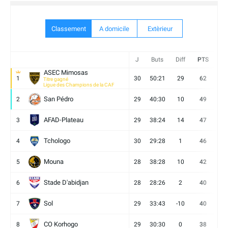
Classement
A domicile
Extèrieur
J
Buts
Diff
PTS
V
ASEC Mimosas
1
30
50:21
29
62
19
Titre gagné
Ligue des Champions de la CAF
San Pédro
2
29
40:30
10
49
13
AFAD-Plateau
3
29
38:24
14
47
13
Tchologo
4
30
29:28
1
46
12
Mouna
5
28
38:28
10
42
12
Stade D'abidjan
6
28
28:26
2
40
11
Sol
7
29
33:43
-10
40
12
CO Korhogo
8
29
30:30
0
38
10