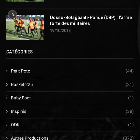
3
Dosso-Bolagbanti-Pondé (DBP) : l’arme
forte des militaires
19/10/2018
CATÉGORIES
Petit Poto
(44)
Basket 225
(31)
Baby Foot
(1)
Inspirés
(38)
ODK
(1)
Autres Productions
(372)