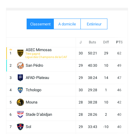
Classement
A domicile
Extèrieur
J
Buts
Diff
PTS
V
ASEC Mimosas
1
30
50:21
29
62
19
Titre gagné
Ligue des Champions de la CAF
San Pédro
2
29
40:30
10
49
13
AFAD-Plateau
3
29
38:24
14
47
13
Tchologo
4
30
29:28
1
46
12
Mouna
5
28
38:28
10
42
12
Stade D'abidjan
6
28
28:26
2
40
11
Sol
7
29
33:43
-10
40
12