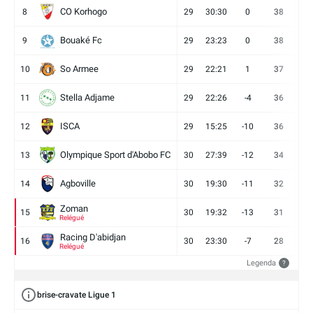
CO Korhogo
8
29
30:30
0
38
10
Bouaké Fc
9
29
23:23
0
38
9
So Armee
10
29
22:21
1
37
9
Stella Adjame
11
29
22:26
-4
36
9
ISCA
12
29
15:25
-10
36
10
Olympique Sport d'Abobo FC
13
30
27:39
-12
34
9
Agboville
14
30
19:30
-11
32
7
Zoman
15
30
19:32
-13
31
7
Relégué
Racing D'abidjan
16
30
23:30
-7
28
6
Relégué
Legenda
?
brise-cravate Ligue 1