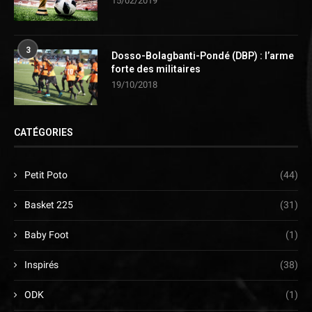
15/02/2019
3
Dosso-Bolagbanti-Pondé (DBP) : l’arme
forte des militaires
19/10/2018
CATÉGORIES
Petit Poto
(44)
Basket 225
(31)
Baby Foot
(1)
Inspirés
(38)
ODK
(1)