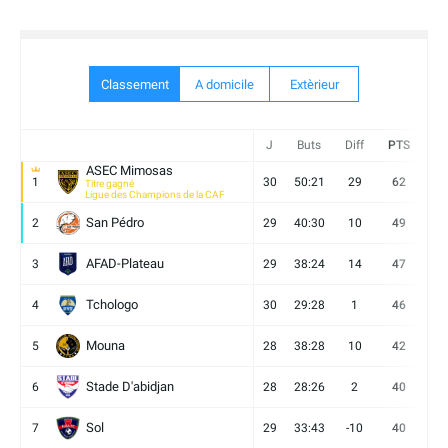
Classement
A domicile
Extèrieur
J
Buts
Diff
PTS
V
ASEC Mimosas
1
30
50:21
29
62
19
Titre gagné
Ligue des Champions de la CAF
San Pédro
2
29
40:30
10
49
13
AFAD-Plateau
3
29
38:24
14
47
13
Tchologo
4
30
29:28
1
46
12
Mouna
5
28
38:28
10
42
12
Stade D'abidjan
6
28
28:26
2
40
11
Sol
7
29
33:43
-10
40
12