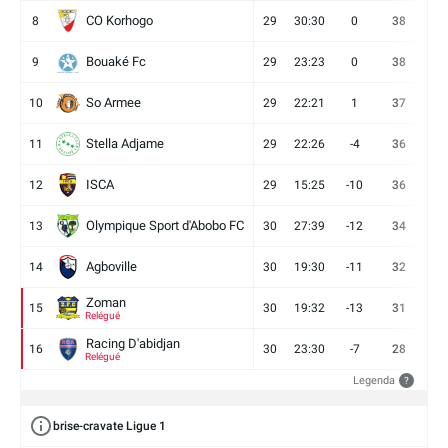
CO Korhogo
8
29
30:30
0
38
10
Bouaké Fc
9
29
23:23
0
38
9
So Armee
10
29
22:21
1
37
9
Stella Adjame
11
29
22:26
-4
36
9
ISCA
12
29
15:25
-10
36
10
Olympique Sport d'Abobo FC
13
30
27:39
-12
34
9
Agboville
14
30
19:30
-11
32
7
Zoman
15
30
19:32
-13
31
7
Relégué
Racing D'abidjan
16
30
23:30
-7
28
6
Relégué
Legenda
?
brise-cravate Ligue 1