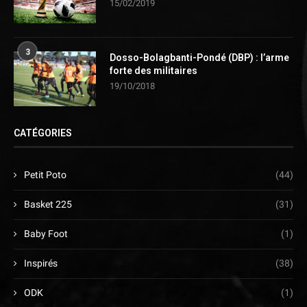
15/02/2019
3
Dosso-Bolagbanti-Pondé (DBP) : l’arme
forte des militaires
19/10/2018
CATÉGORIES
Petit Poto
(44)
Basket 225
(31)
Baby Foot
(1)
Inspirés
(38)
ODK
(1)