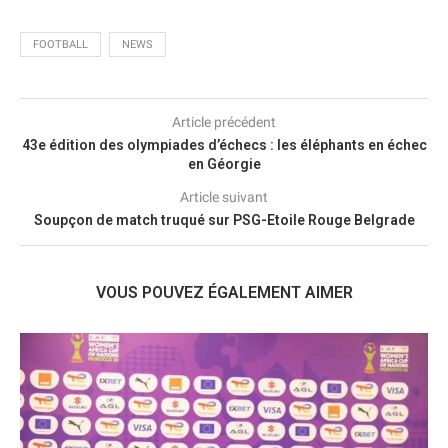
FOOTBALL
NEWS
Article précédent
43e édition des olympiades d’échecs : les éléphants en échec
en Géorgie
Article suivant
Soupçon de match truqué sur PSG-Etoile Rouge Belgrade
VOUS POUVEZ ÉGALEMENT AIMER