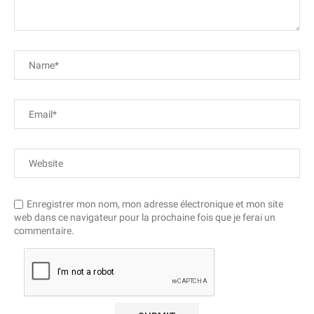
Enregistrer mon nom, mon adresse électronique et mon site
web dans ce navigateur pour la prochaine fois que je ferai un
commentaire.