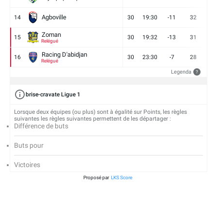
Agboville
14
30
19:30
-11
32
7
Zoman
15
30
19:32
-13
31
7
Relégué
Racing D'abidjan
16
30
23:30
-7
28
6
Relégué
Legenda
?
brise-cravate Ligue 1
Lorsque deux équipes (ou plus) sont à égalité sur Points, les règles
suivantes les règles suivantes permettent de les départager :
Différence de buts
Buts pour
Victoires
Proposé par
LKS Score