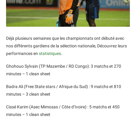
Déjà plusieurs semaines que les championnats ont débuté avec
nos différents gardiens de la sélection nationale, Découvrez leurs
performances en
statistiques
.
Ghohouo Sylvain (TP Mazembe / RD Congo): 3 matchs et 270
minutes – 1 clean sheet
Badra Ali (Free State stars / Afrique du Sud) : 9 matchs et 810
minutes – 3 clean sheet
Cissé Karim (Asec Mimosas / Côte d’Ivoire) : 5 matchs et 450
minutes – 1 clean sheet