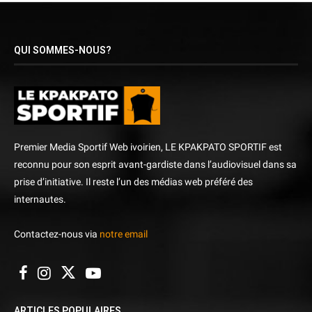
QUI SOMMES-NOUS?
Premier Media Sportif Web ivoirien, LE KPAKPATO SPORTIF est
reconnu pour son esprit avant-gardiste dans l’audiovisuel dans sa
prise d’initiative. Il reste l’un des médias web préféré des
internautes.
Contactez-nous via
notre email
ARTICLES POPULAIRES