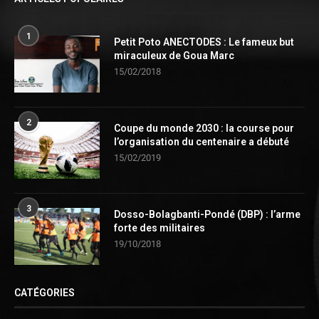
1
Petit Poto ANECTODES : Le fameux but
miraculeux de Goua Marc
15/02/2018
2
Coupe du monde 2030 : la course pour
l’organisation du centenaire a débuté
15/02/2019
3
Dosso-Bolagbanti-Pondé (DBP) : l’arme
forte des militaires
19/10/2018
CATÉGORIES