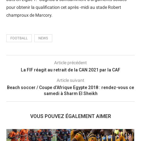
pour obtenir la qualification cet après -midi au stade Robert
champroux de Marcory.
FOOTBALL
NEWS
Article précédent
La FIF réagit au retrait de la CAN 2021 par la CAF
Article suivant
Beach soccer / Coupe d’Afrique Egypte 2018 : rendez-vous ce
samedi à Sharm El Sheikh
VOUS POUVEZ ÉGALEMENT AIMER