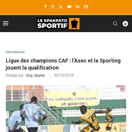
guiadenoivos.saojosedojardimeuropa.com.br
ejournal.akbidbungabangsaaceh.ac.id
beyond.globalpranichealing.com
www.blackbrooks.co.uk/pricing
pafibengkuluutarakab.org
theantiguaguide.com/public
mst.akwaibomstate.gov.ng
desaparhorboan.id/listing
thesolderingstation.com
www.promhotelsriccione.it
www.bestforinteriors.nl
link-bento4d.com
world.skanray.com
fopsl.org/donate/
form.eng.ku.ac.th
culturasbo.com
www.telegramitalia.it
thepubtheatre
situs slot gacor
blog.actkm.org
loop.scroll.pub
situs slot gacor
accesss.net
lokvirsa.org.pk
sydney night
togel online
situs gacor
situs gacor
momusi.org
pbumc.net
situs gacor
situs gacor
slot thailand
situs gacor
situs gacor
situs gacor
situs gacor
situs togel
bento4d
bento4d
bento4d
bento4d
bento4d
bento4d
bento4d
bento4d
bento4d
mgpo.org
bento4d
bento4d
bento4d
bento4d
onhc.ca
slot gacor
actkm.org
bento4d
situs togel
situs togel
bento4d
slot online
situs togel
situs togel
situs togel
situs togel
situs slot
slot resmi
situs toto
situs toto
situs toto
situs slot
situs toto
situs toto
situs toto
situs slot
toto togel
toto togel
situs slot
situs toto
situs slot
situs toto
situs slot
toto togel
situs slot
situs toto
situs toto
situs toto
situs toto
situs toto
situs toto
situs toto
slot resmi
situs slot
situs slot
situs slot
situs toto
situs slot
situs slot
situs slot
situs toto
situs slot
situs slot
situs slot
situs slot
situs toto
situs slot
situs toto
slot resmi
situs slot
situs toto
toto togel
situs slot
situs toto
situs slot
situs slot
situs toto
toto slot
toto slot
toto slot
toto slot
toto slot
toto slot
toto slot
link slot
toto slot
fcvfc.org
link slot
toto slot
link slot
link slot
toto slot
toto
toto
toto
toto
toto
International
Ligue des champions CAF : l’Asec et le Sporting
jouent la qualification
Rédigé par :
Guy Jaures
05/12/2018