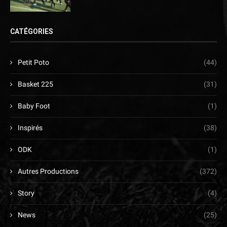
CATÉGORIES
Petit Poto
(44)
Basket 225
(31)
Baby Foot
(1)
Inspirés
(38)
ODK
(1)
Autres Productions
(372)
Story
(4)
News
(25)