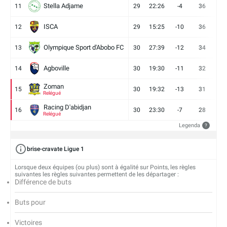
Stella Adjame
11
29
22:26
-4
36
9
ISCA
12
29
15:25
-10
36
10
Olympique Sport d'Abobo FC
13
30
27:39
-12
34
9
Agboville
14
30
19:30
-11
32
7
Zoman
15
30
19:32
-13
31
7
Relégué
Racing D'abidjan
16
30
23:30
-7
28
6
Relégué
Legenda
?
brise-cravate Ligue 1
Lorsque deux équipes (ou plus) sont à égalité sur Points, les règles
suivantes les règles suivantes permettent de les départager :
Différence de buts
Buts pour
Victoires