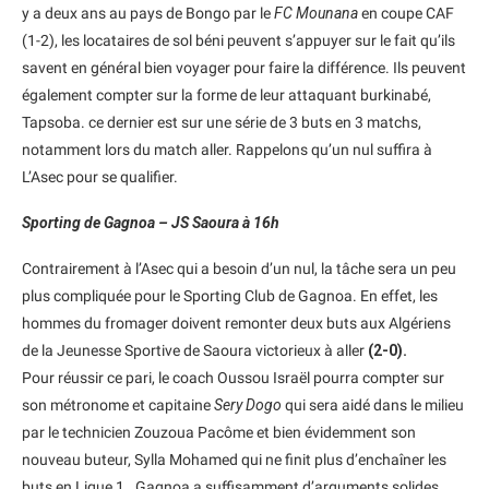
y a deux ans au pays de Bongo par le
FC Mounana
en coupe CAF
(1-2), les locataires de sol béni peuvent s’appuyer sur le fait qu’ils
savent en général bien voyager pour faire la différence. Ils peuvent
également compter sur la forme de leur attaquant burkinabé,
Tapsoba. ce dernier est sur une série de 3 buts en 3 matchs,
notamment lors du match aller. Rappelons qu’un nul suffira à
L’Asec pour se qualifier.
Sporting de Gagnoa – JS Saoura à 16h
Contrairement à l’Asec qui a besoin d’un nul, la tâche sera un peu
plus compliquée pour le Sporting Club de Gagnoa. En effet, les
hommes du fromager doivent remonter deux buts aux Algériens
de la Jeunesse Sportive de Saoura victorieux à aller
(2-0).
Pour réussir ce pari, le coach Oussou Israël pourra compter sur
son métronome et capitaine
Sery Dogo
qui sera aidé dans le milieu
par le technicien Zouzoua Pacôme et bien évidemment son
nouveau buteur, Sylla Mohamed qui ne finit plus d’enchaîner les
buts en Ligue 1. Gagnoa a suffisamment d’arguments solides