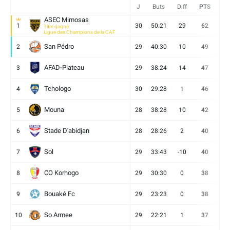
J
Buts
Diff
PTS
V
ASEC Mimosas
1
30
50:21
29
62
19
Titre gagné
Ligue des Champions de la CAF
San Pédro
2
29
40:30
10
49
13
AFAD-Plateau
3
29
38:24
14
47
13
Tchologo
4
30
29:28
1
46
12
Mouna
5
28
38:28
10
42
12
Stade D'abidjan
6
28
28:26
2
40
11
Sol
7
29
33:43
-10
40
12
CO Korhogo
8
29
30:30
0
38
10
Bouaké Fc
9
29
23:23
0
38
9
So Armee
10
29
22:21
1
37
9