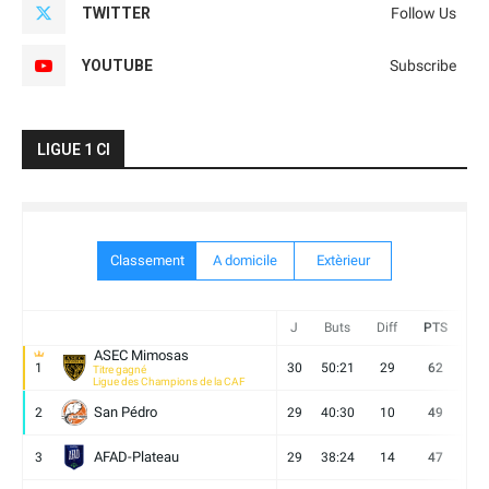
TWITTER
Follow Us
YOUTUBE
Subscribe
LIGUE 1 CI
Classement
A domicile
Extèrieur
J
Buts
Diff
PTS
V
ASEC Mimosas
1
30
50:21
29
62
19
Titre gagné
Ligue des Champions de la CAF
San Pédro
2
29
40:30
10
49
13
AFAD-Plateau
3
29
38:24
14
47
13