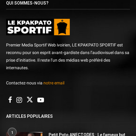
QUI SOMMES-NOUS?
Premier Media Sportif Web ivoirien, LE KPAKPATO SPORTIF est
reconnu pour son esprit avant-gardiste dans l’audiovisuel dans sa
prise d’initiative. Il reste l’un des médias web préféré des
internautes.
Contactez-nous via
notre email
ARTICLES POPULAIRES
1
Petit Poto ANECTODES : Le fameux but