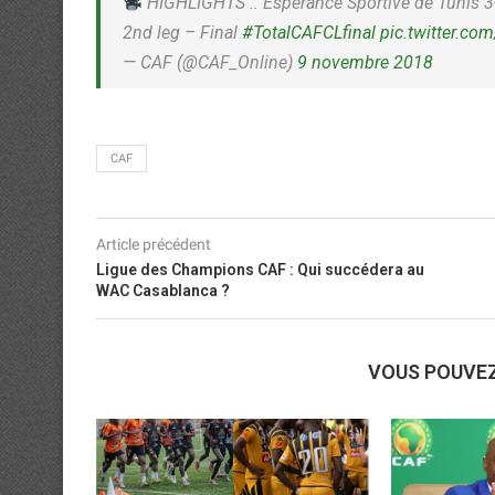
HIGHLIGHTS .. Espérance Sportive de Tunis 3-
2nd leg – Final
#TotalCAFCLfinal
pic.twitter.c
— CAF (@CAF_Online)
9 novembre 2018
CAF
Article précédent
Ligue des Champions CAF : Qui succédera au
WAC Casablanca ?
VOUS POUVE