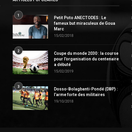
1
Petit Poto ANECTODES : Le
fameux but miraculeux de Goua
Marc
15/02/2018
2
Coupe du monde 2030 : la course
pour l’organisation du centenaire
a débuté
15/02/2019
3
Dosso-Bolagbanti-Pondé (DBP) :
l’arme forte des militaires
19/10/2018