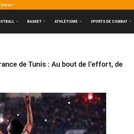
entrée !
ntants ivoiriens connaissent le chemin
ai pas beaucoup...
stoire !
eaux garçons frappent fort, les...
nt aux portes de la CAN
y : premier choc de la saison
Algérie !
OOTBALL
BASKET
ATHLÉTISME
SPORTS DE COMBAT
nce de Tunis : Au bout de l’effort, de