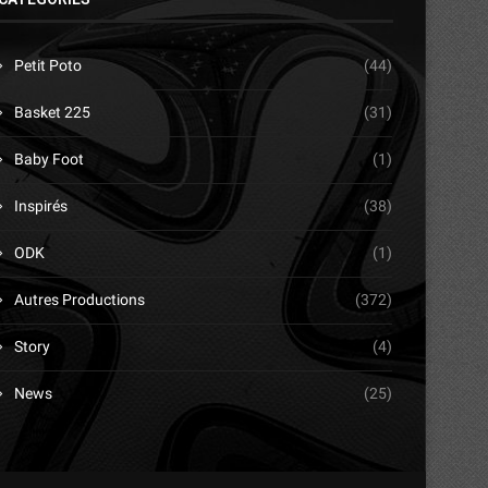
Petit Poto
(44)
Basket 225
(31)
Baby Foot
(1)
Inspirés
(38)
ODK
(1)
Autres Productions
(372)
Story
(4)
News
(25)