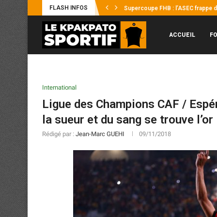
FLASH INFOS
Supercoupe FHB : l’ASEC frappe d’
Coupes Africaines : Les 4 représe
Éléphants / Hervé Renard : « Je n’
Mercato : Yann Diomandé, pour l’hi
Afrobasket U18 2026 : Les Éléphant
UFOA-B : les Éléphanteaux échoue
Supercoupe Félix Houphouët-Boign
Mercato : Ousmane Diakité file en 
ACCUEIL
F
International
Ligue des Champions CAF / Espéra
la sueur et du sang se trouve l’or
Rédigé par :
Jean-Marc GUEHI
09/11/2018