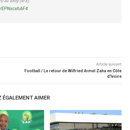
0 Al Ahly (4-3)
om/EPNxcxhAF4
Article suivant
Football / Le retour de Wilfried Armel Zaha en Côte
d’Ivoire
Z ÉGALEMENT AIMER