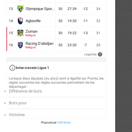
Olympique Sport d'Abobo FC
13
30
27:39
-12
34
9
7
14
Agboville
14
30
19:30
-11
32
7
11
12
Zoman
15
30
19:32
-13
31
7
10
13
« La Côte d’Ivoire construit sa CAN
Compétitions interclubs : 
Relégué
»...
augmente significativement
Racing D'abidjan
16
30
23:30
-7
28
6
10
14
Relégué
13/04/2026
10/03/2026
Legenda
?
brise-cravate Ligue 1
Lorsque deux équipes (ou plus) sont à égalité sur Points, les
règles suivantes les règles suivantes permettent de les
départager :
Différence de buts
Buts pour
Victoires
Proposé par
LKS Score