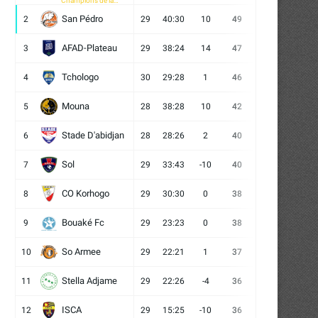
Champions de la
CAF
San Pédro
2
29
40:30
10
49
13
10
6
AFAD-Plateau
3
29
38:24
14
47
13
8
8
Tchologo
4
30
29:28
1
46
12
10
8
Mouna
5
28
38:28
10
42
12
6
10
Stade D'abidjan
6
28
28:26
2
40
11
7
10
Sol
7
29
33:43
-10
40
12
4
13
CO Korhogo
8
29
30:30
0
38
10
8
11
Bouaké Fc
9
29
23:23
0
38
9
11
9
So Armee
10
29
22:21
1
37
9
10
10
Stella Adjame
11
29
22:26
-4
36
9
9
11
ISCA
12
29
15:25
-10
36
10
6
13