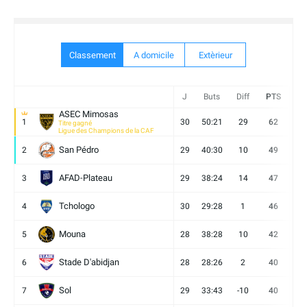
Classement
A domicile
Extèrieur
J
Buts
Diff
PTS
V
ASEC Mimosas
1
30
50:21
29
62
19
Titre gagné
Ligue des Champions de la CAF
San Pédro
2
29
40:30
10
49
13
AFAD-Plateau
3
29
38:24
14
47
13
Tchologo
4
30
29:28
1
46
12
Mouna
5
28
38:28
10
42
12
Stade D'abidjan
6
28
28:26
2
40
11
Sol
7
29
33:43
-10
40
12