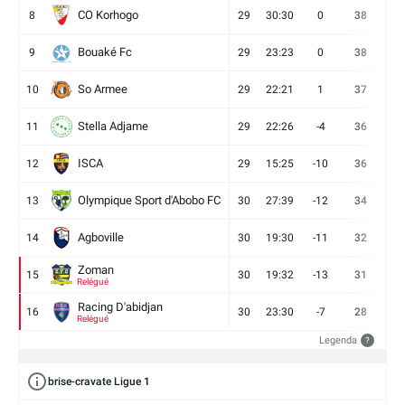
CO Korhogo
8
29
30:30
0
38
10
Bouaké Fc
9
29
23:23
0
38
9
So Armee
10
29
22:21
1
37
9
Stella Adjame
11
29
22:26
-4
36
9
ISCA
12
29
15:25
-10
36
10
Olympique Sport d'Abobo FC
13
30
27:39
-12
34
9
Agboville
14
30
19:30
-11
32
7
Zoman
15
30
19:32
-13
31
7
Relégué
Racing D'abidjan
16
30
23:30
-7
28
6
Relégué
Legenda
?
brise-cravate Ligue 1