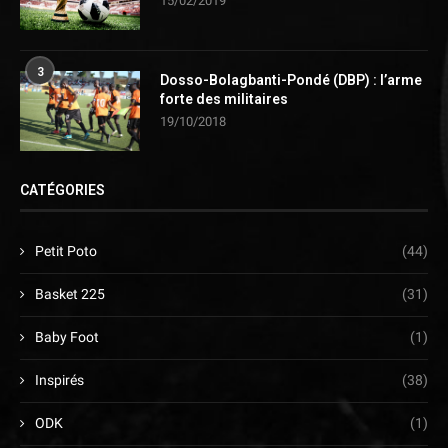
15/02/2019
3
Dosso-Bolagbanti-Pondé (DBP) : l’arme
forte des militaires
19/10/2018
CATÉGORIES
Petit Poto
(44)
Basket 225
(31)
Baby Foot
(1)
Inspirés
(38)
ODK
(1)