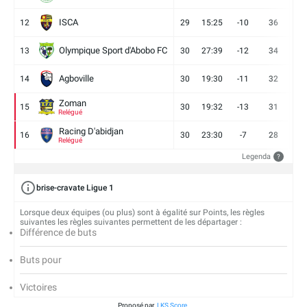
ISCA
12
29
15:25
-10
36
10
Olympique Sport d'Abobo FC
13
30
27:39
-12
34
9
Agboville
14
30
19:30
-11
32
7
Zoman
15
30
19:32
-13
31
7
Relégué
Racing D'abidjan
16
30
23:30
-7
28
6
Relégué
Legenda
?
brise-cravate Ligue 1
Lorsque deux équipes (ou plus) sont à égalité sur Points, les règles
suivantes les règles suivantes permettent de les départager :
Différence de buts
Buts pour
Victoires
Proposé par
LKS Score