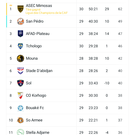
ASEC Mimosas
1
30
50:21
29
62
19
Titre gagné
Ligue des Champions de la CAF
San Pédro
2
29
40:30
10
49
13
AFAD-Plateau
3
29
38:24
14
47
13
Tchologo
4
30
29:28
1
46
12
Mouna
5
28
38:28
10
42
12
Stade D'abidjan
6
28
28:26
2
40
11
Sol
7
29
33:43
-10
40
12
CO Korhogo
8
29
30:30
0
38
10
Bouaké Fc
9
29
23:23
0
38
9
So Armee
10
29
22:21
1
37
9
Stella Adjame
11
29
22:26
-4
36
9