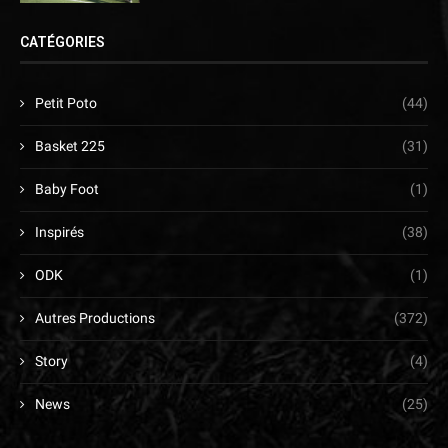
CATÉGORIES
Petit Poto
(44)
Basket 225
(31)
Baby Foot
(1)
Inspirés
(38)
ODK
(1)
Autres Productions
(372)
Story
(4)
News
(25)