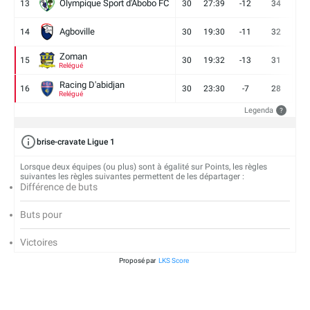
Olympique Sport d'Abobo FC
13
30
27:39
-12
34
9
Agboville
14
30
19:30
-11
32
7
Zoman
15
30
19:32
-13
31
7
Relégué
Racing D'abidjan
16
30
23:30
-7
28
6
Relégué
Legenda
?
brise-cravate Ligue 1
Lorsque deux équipes (ou plus) sont à égalité sur Points, les règles
suivantes les règles suivantes permettent de les départager :
Différence de buts
Buts pour
Victoires
Proposé par
LKS Score