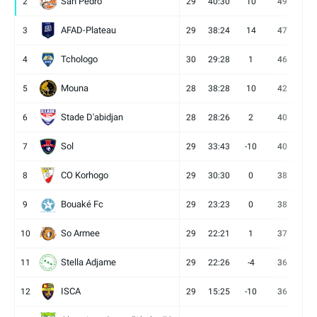
San Pédro
2
29
40:30
10
49
13
AFAD-Plateau
3
29
38:24
14
47
13
Tchologo
4
30
29:28
1
46
12
Mouna
5
28
38:28
10
42
12
Stade D'abidjan
6
28
28:26
2
40
11
Sol
7
29
33:43
-10
40
12
CO Korhogo
8
29
30:30
0
38
10
Bouaké Fc
9
29
23:23
0
38
9
So Armee
10
29
22:21
1
37
9
Stella Adjame
11
29
22:26
-4
36
9
ISCA
12
29
15:25
-10
36
10