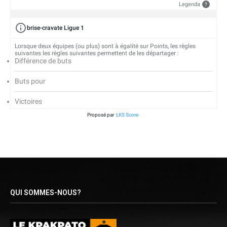
Legenda
?
brise-cravate Ligue 1
Lorsque deux équipes (ou plus) sont à égalité sur Points, les règles
suivantes les règles suivantes permettent de les départager :
Différence de buts
Buts pour
Victoires
Proposé par
LKS Score
QUI SOMMES-NOUS?