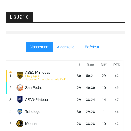
LIGUE 1 CI
Classement
A domicile
Extèrieur
J
Buts
Diff
PTS
V
ASEC Mimosas
1
30
50:21
29
62
19
Titre gagné
Ligue des Champions de la CAF
San Pédro
2
29
40:30
10
49
13
AFAD-Plateau
3
29
38:24
14
47
13
Tchologo
4
30
29:28
1
46
12
Mouna
5
28
38:28
10
42
12