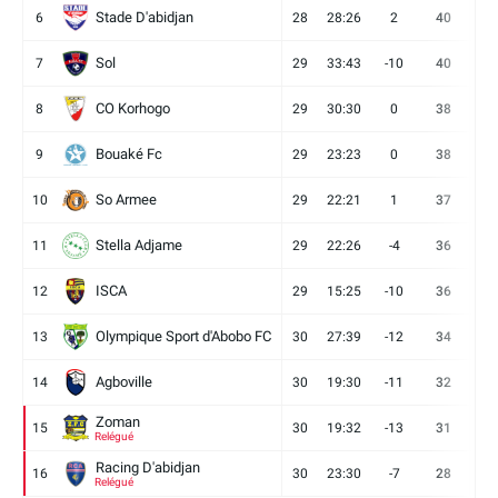
Stade D'abidjan
6
28
28:26
2
40
11
Sol
7
29
33:43
-10
40
12
CO Korhogo
8
29
30:30
0
38
10
Bouaké Fc
9
29
23:23
0
38
9
So Armee
10
29
22:21
1
37
9
Stella Adjame
11
29
22:26
-4
36
9
ISCA
12
29
15:25
-10
36
10
Olympique Sport d'Abobo FC
13
30
27:39
-12
34
9
Agboville
14
30
19:30
-11
32
7
Zoman
15
30
19:32
-13
31
7
Relégué
Racing D'abidjan
16
30
23:30
-7
28
6
Relégué