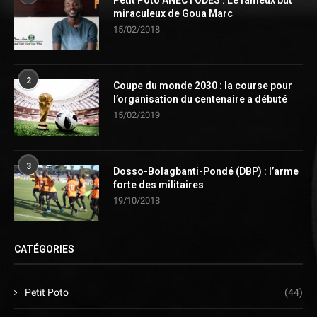
Petit Poto ANECTODES : Le fameux but
miraculeux de Goua Marc
15/02/2018
2
Coupe du monde 2030 : la course pour
l’organisation du centenaire a débuté
15/02/2019
3
Dosso-Bolagbanti-Pondé (DBP) : l’arme
forte des militaires
19/10/2018
CATÉGORIES
Petit Poto
(44)