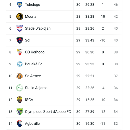
Tchologo
4
30
29:28
1
46
12
Mouna
5
28
38:28
10
42
12
Stade D'abidjan
6
28
28:26
2
40
11
Sol
7
29
33:43
-10
40
12
CO Korhogo
8
29
30:30
0
38
10
Bouaké Fc
9
29
23:23
0
38
9
So Armee
10
29
22:21
1
37
9
Stella Adjame
11
29
22:26
-4
36
9
ISCA
12
29
15:25
-10
36
10
Olympique Sport d'Abobo FC
13
30
27:39
-12
34
9
Agboville
14
30
19:30
-11
32
7