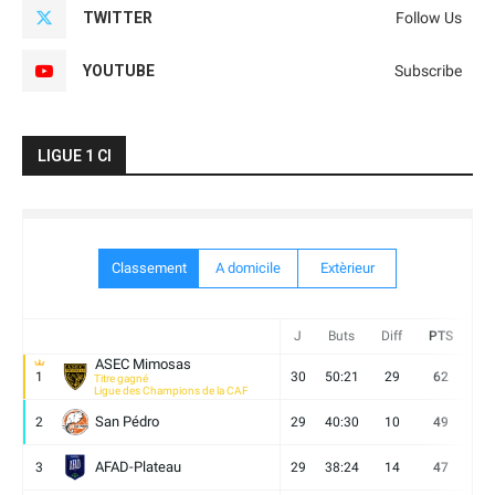
TWITTER
Follow Us
YOUTUBE
Subscribe
LIGUE 1 CI
Classement
A domicile
Extèrieur
J
Buts
Diff
PTS
V
ASEC Mimosas
1
30
50:21
29
62
19
Titre gagné
Ligue des Champions de la CAF
San Pédro
2
29
40:30
10
49
13
AFAD-Plateau
3
29
38:24
14
47
13