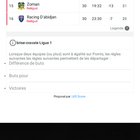
Zoman
15
30
19:32
-13
31
7
Relégué
Racing D'abidjan
16
30
23:30
-7
28
6
Relégué
Legenda
?
brise-cravate Ligue 1
Lorsque deux équipes (ou plus) sont à égalité sur Points, les règles
suivantes les règles suivantes permettent de les départager :
Différence de buts
Buts pour
Victoires
Proposé par
LKS Score