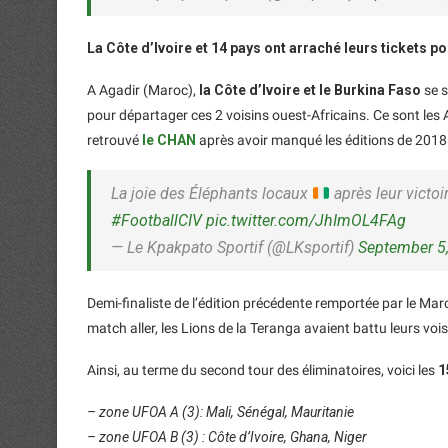
La Côte d’Ivoire et 14 pays ont arraché leurs tickets po
A Agadir (Maroc),
la Côte d’Ivoire et le Burkina Faso
se s
pour départager ces 2 voisins ouest-Africains. Ce sont les A
retrouvé
le CHAN
après avoir manqué les éditions de 2018
La joie des Éléphants locaux
après leur victo
#FootballCIV
pic.twitter.com/JhImOL4FAg
— Le Kpakpato Sportif (@LKsportif)
September 5
Demi-finaliste de l’édition précédente remportée par le Maro
match aller, les Lions de la Teranga avaient battu leurs v
Ainsi, au terme du second tour des éliminatoires, voici les
1
– zone UFOA A (3): Mali, Sénégal, Mauritanie
– zone UFOA B (3) : Côte d’Ivoire, Ghana, Niger