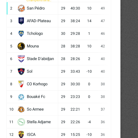
Champions de la
CAF
San Pédro
2
29
40:30
10
49
13
10
6
AFAD-Plateau
3
29
38:24
14
47
13
8
8
Tchologo
4
30
29:28
1
46
12
10
8
Mouna
5
28
38:28
10
42
12
6
10
Stade D'abidjan
6
28
28:26
2
40
11
7
10
Sol
7
29
33:43
-10
40
12
4
13
CO Korhogo
8
29
30:30
0
38
10
8
11
Bouaké Fc
9
29
23:23
0
38
9
11
9
So Armee
10
29
22:21
1
37
9
10
10
Stella Adjame
11
29
22:26
-4
36
9
9
11
ISCA
12
29
15:25
-10
36
10
6
13