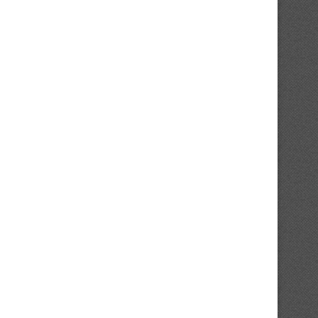
« La Côte d’Ivoire construit sa CAN
Compétitions interclubs : 
»...
augmente significativement
13/04/2026
10/03/2026