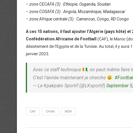
– zone CECAFA (3) : Ethiopie, Ouganda, Soudan
– zone COSAFA (3) : Angola, Mozambique, Madagascar
– zone Afrique centrale (3) : Cameroun, Congo, RD Congo
A ces 15 nations, il faut ajouter l’Algérie (pays hôte) et
Confédération Africaine de Football
(CAF), le Maroc (dou
désistement de l’Egypte et de la Tunisie. Au total, il y aur
janvier 2023.
Avec ce staff technique
, on peut même faire 
C’est l’année maintenant je cherche
.
#Footbal
— Le Kpakpato Sportif (@LKsportif)
September 5
CAF
CHAN
NEW