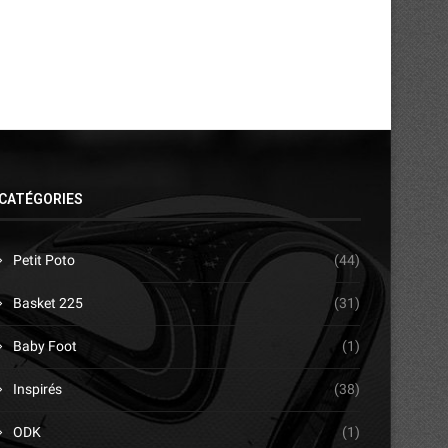
CATÉGORIES
Petit Poto
(44)
Basket 225
(31)
Baby Foot
(1)
Inspirés
(38)
ODK
(1)