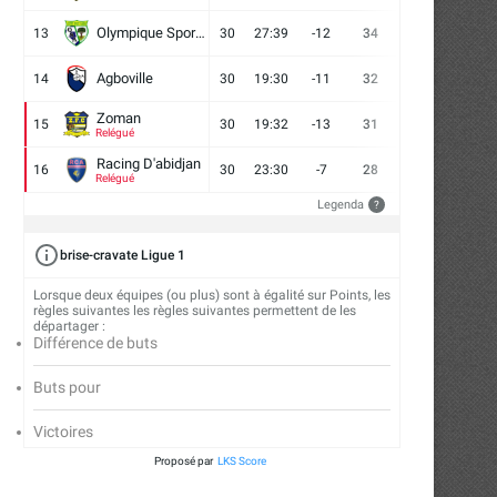
Olympique Sport d'Abobo FC
13
30
27:39
-12
34
9
7
14
Agboville
14
30
19:30
-11
32
7
11
12
Zoman
15
30
19:32
-13
31
7
10
13
Relégué
Racing D'abidjan
16
30
23:30
-7
28
6
10
14
Relégué
Legenda
?
brise-cravate Ligue 1
Lorsque deux équipes (ou plus) sont à égalité sur Points, les
règles suivantes les règles suivantes permettent de les
départager :
Différence de buts
Buts pour
Victoires
Proposé par
LKS Score