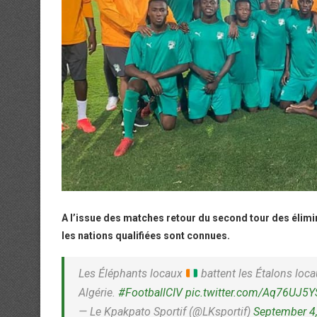
A l’issue des matches retour du second tour des élim
les nations qualifiées sont connues.
Les Éléphants locaux
battent les Étalons loc
Algérie.
#FootballCIV
pic.twitter.com/Aq76UJ5
— Le Kpakpato Sportif (@LKsportif)
September 4