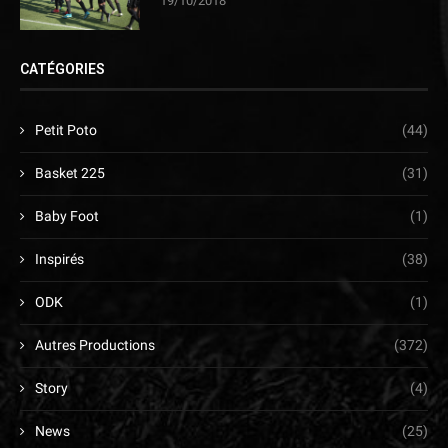
19/10/2018
CATÉGORIES
Petit Poto
(44)
Basket 225
(31)
Baby Foot
(1)
Inspirés
(38)
ODK
(1)
Autres Productions
(372)
Story
(4)
News
(25)