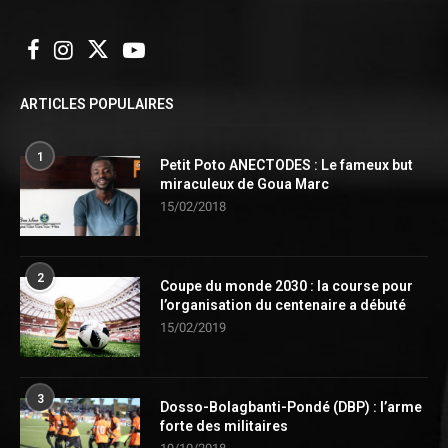
ARTICLES POPULAIRES
1
Petit Poto ANECTODES : Le fameux but
miraculeux de Goua Marc
15/02/2018
2
Coupe du monde 2030 : la course pour
l’organisation du centenaire a débuté
15/02/2019
3
Dosso-Bolagbanti-Pondé (DBP) : l’arme
forte des militaires