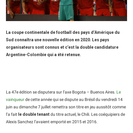
La coupe continentale de football des pays d’Amérique du
Sud connaîtra une nouvelle édition en 2020. Les pays
organisateurs sont connus et c’est la double candidature
Argentine-Colombie qui a été retenue.
La 47e édition se disputera sur l’axe Bogota – Buenos Aires.
Le
vainqueur
de cette année qui se dispute au Brésil du vendredi 14
juin au dimanche 7 juillet remettra son titre en jeu aussitôt comme
l’a fait
le double tenant
du titre actuel, le Chili. Les coéquipiers de
Alexis Sanchez l’avaient emporté en 2015 et 2016.