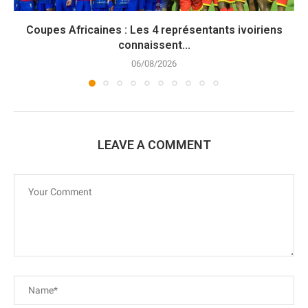
Coupes Africaines : Les 4 représentants ivoiriens
connaissent...
06/08/2026
LEAVE A COMMENT