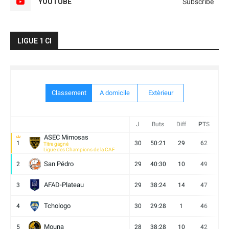
YOUTUBE
Subscribe
LIGUE 1 CI
Classement
A domicile
Extèrieur
J
Buts
Diff
PTS
V
ASEC Mimosas
1
30
50:21
29
62
19
Titre gagné
Ligue des Champions de la CAF
San Pédro
2
29
40:30
10
49
13
AFAD-Plateau
3
29
38:24
14
47
13
Tchologo
4
30
29:28
1
46
12
Mouna
5
28
38:28
10
42
12