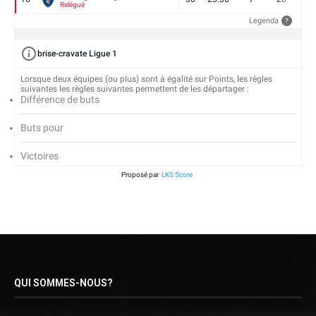
Relégué
Legenda
?
brise-cravate Ligue 1
Lorsque deux équipes (ou plus) sont à égalité sur Points, les règles
suivantes les règles suivantes permettent de les départager :
Différence de buts
Buts pour
Victoires
Proposé par
LKS Score
QUI SOMMES-NOUS?