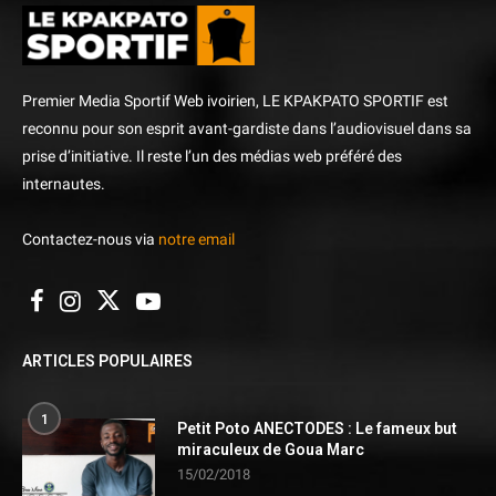
Premier Media Sportif Web ivoirien, LE KPAKPATO SPORTIF est
reconnu pour son esprit avant-gardiste dans l’audiovisuel dans sa
prise d’initiative. Il reste l’un des médias web préféré des
internautes.
Contactez-nous via
notre email
ARTICLES POPULAIRES
1
Petit Poto ANECTODES : Le fameux but
miraculeux de Goua Marc
15/02/2018