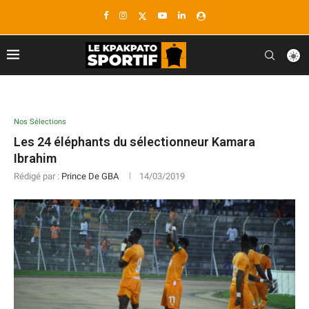
lawrencehealthcenter.com
pafibulelengkab.org
hsddonline.com
thepubtheatre
fet.uet.vnu.edu.vn
slot gacor hari ini
slot gacor hari ini
slot gacor hari ini
slot gacor hari ini
slot gacor hari ini
slot gacor hari ini
situs slot gacor
slot gacor hari ini
situs slot gacor
slot gacor hari ini
slot gacor hari ini
link slot gacor
bandar togel
link slot gacor
bandar togel
bandar togel
link slot online
link slot gacor
bandar togel
bandar togel
bandar togel
bandar togel
bandar togel
bandar togel
bandar togel
bandar togel
bandar togel
bandar togel
bandar togel
bandar togel
link slot gacor
bandar togel
bandar togel
bandar togel
bandar togel
bandar togel
bandar togel
bandar togel
sydney night
togel online
togel online
togel online
togel online
situs gacor
baselyne.io
situs gacor
slot thailand
situs gacor
situs gacor
togel online
situs gacor
situs gacor
slot thailand
situs gacor
togel online
togel online
slot thailand
togel online
situs togel
bento4d
slot gacor
bento4d
situs togel
slot gacor
bento4d
bento4d
link gacor
slot gacor
slot gacor
slot online
situs togel
togel resmi
slot online
slot online
slot online
slot online
slot gacor
slot online
slot gacor
link gacor
situs togel
slot gacor
slot online
slot gacor
slot online
slot online
slot gacor
slot online
link gacor
toto togel
situs slot
toto togel
situs toto
situs slot
toto togel
situs slot
toto togel
situs toto
situs toto
link togel
situs slot
situs slot
situs slot
slot resmi
slot resmi
toto togel
situs slot
toto togel
link togel
toto togel
situs toto
situs slot
slot resmi
toto togel
link togel
toto togel
toto togel
slot777
toto slot
toto slot
toto slot
toto slot
toto slot
toto slot
link slot
link slot
link slot
toto slot
toto slot
toto slot
toto slot
link slot
toto slot
link slot
toto slot
link slot
link slot
toto slot
toto slot
link slot
toto slot
toto slot
link slot
link slot
toto slot
toto slot
toto slot
rtp slot
rtp slot
rtp slot
rtp slot
slot
toto
toto
Nos Sélections
Les 24 éléphants du sélectionneur Kamara
Ibrahim
Rédigé par :
Prince De GBA
14/03/2019