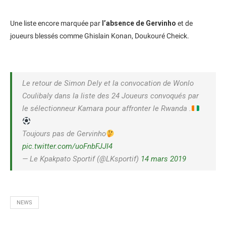
Une liste encore marquée par
l’absence de Gervinho
et de
joueurs blessés comme Ghislain Konan, Doukouré Cheick.
Le retour de Simon Dely et la convocation de Wonlo
Coulibaly dans la liste des 24 Joueurs convoqués par
le sélectionneur Kamara pour affronter le Rwanda .
Toujours pas de Gervinho
pic.twitter.com/uoFnbFJJI4
— Le Kpakpato Sportif (@LKsportif)
14 mars 2019
NEWS