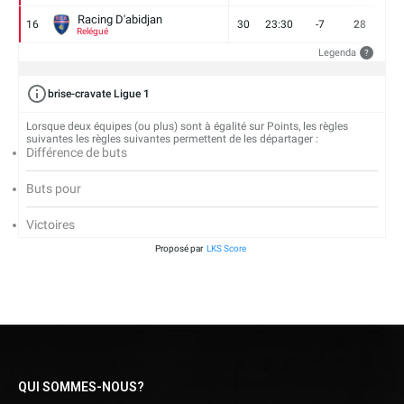
Racing D'abidjan
16
30
23:30
-7
28
6
Relégué
Legenda
?
brise-cravate Ligue 1
Lorsque deux équipes (ou plus) sont à égalité sur Points, les règles
suivantes les règles suivantes permettent de les départager :
Différence de buts
Buts pour
Victoires
Proposé par
LKS Score
QUI SOMMES-NOUS?