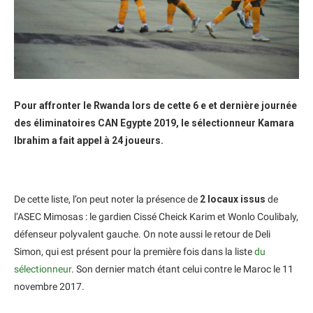
Pour affronter le Rwanda lors de cette 6 e et dernière journée
des éliminatoires CAN Egypte 2019, le sélectionneur Kamara
Ibrahim a fait appel à 24 joueurs.
De cette liste, l’on peut noter la présence de
2 locaux issus
de
l’ASEC Mimosas : le gardien Cissé Cheick Karim et Wonlo Coulibaly,
défenseur polyvalent gauche. On note aussi le retour de Deli
Simon, qui est présent pour la première fois dans la liste
du
sélectionneur
. Son dernier match étant celui contre le Maroc le 11
novembre 2017.