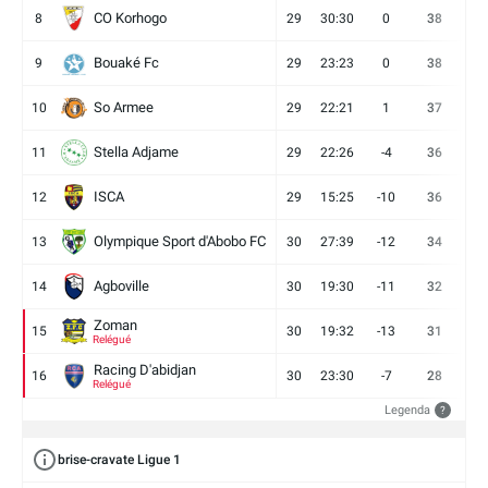
CO Korhogo
8
29
30:30
0
38
10
Bouaké Fc
9
29
23:23
0
38
9
So Armee
10
29
22:21
1
37
9
Stella Adjame
11
29
22:26
-4
36
9
ISCA
12
29
15:25
-10
36
10
Olympique Sport d'Abobo FC
13
30
27:39
-12
34
9
Agboville
14
30
19:30
-11
32
7
Zoman
15
30
19:32
-13
31
7
Relégué
Racing D'abidjan
16
30
23:30
-7
28
6
Relégué
Legenda
?
brise-cravate Ligue 1