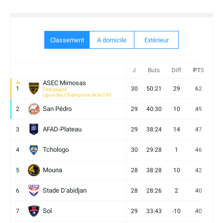
Classement
A domicile
Extèrieur
J
Buts
Diff
PTS
V
ASEC Mimosas
1
30
50:21
29
62
19
Titre gagné
Ligue des Champions de la CAF
San Pédro
2
29
40:30
10
49
13
AFAD-Plateau
3
29
38:24
14
47
13
Tchologo
4
30
29:28
1
46
12
Mouna
5
28
38:28
10
42
12
Stade D'abidjan
6
28
28:26
2
40
11
Sol
7
29
33:43
-10
40
12