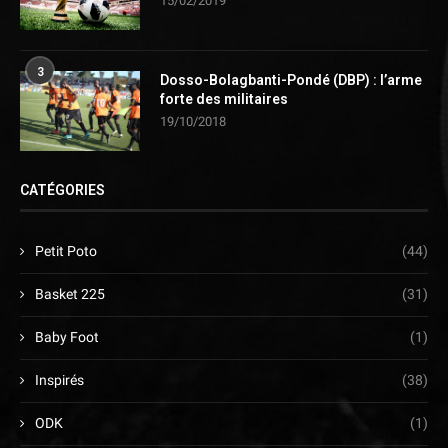
15/02/2019
3
Dosso-Bolagbanti-Pondé (DBP) : l’arme
forte des militaires
19/10/2018
CATÉGORIES
Petit Poto
(44)
Basket 225
(31)
Baby Foot
(1)
Inspirés
(38)
ODK
(1)