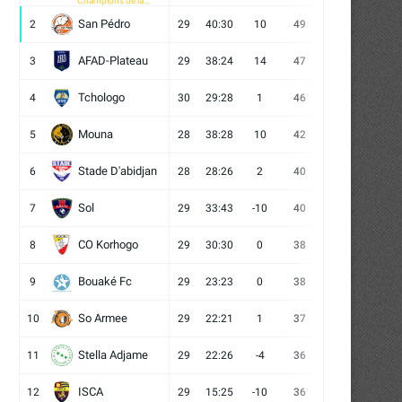
Champions de la
CAF
San Pédro
2
29
40:30
10
49
13
10
6
AFAD-Plateau
3
29
38:24
14
47
13
8
8
Tchologo
4
30
29:28
1
46
12
10
8
Mouna
5
28
38:28
10
42
12
6
10
Stade D'abidjan
6
28
28:26
2
40
11
7
10
Sol
7
29
33:43
-10
40
12
4
13
CO Korhogo
8
29
30:30
0
38
10
8
11
Bouaké Fc
9
29
23:23
0
38
9
11
9
So Armee
10
29
22:21
1
37
9
10
10
Stella Adjame
11
29
22:26
-4
36
9
9
11
ISCA
12
29
15:25
-10
36
10
6
13