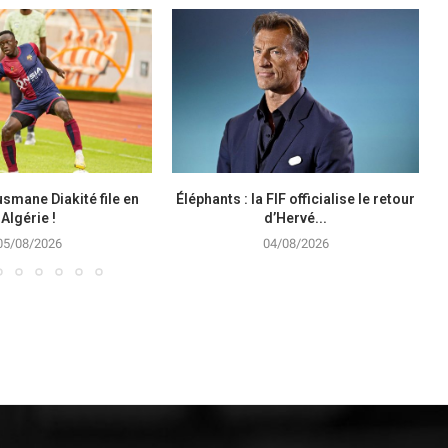
smane Diakité file en
Éléphants : la FIF officialise le retour
Algérie !
d’Hervé...
05/08/2026
04/08/2026