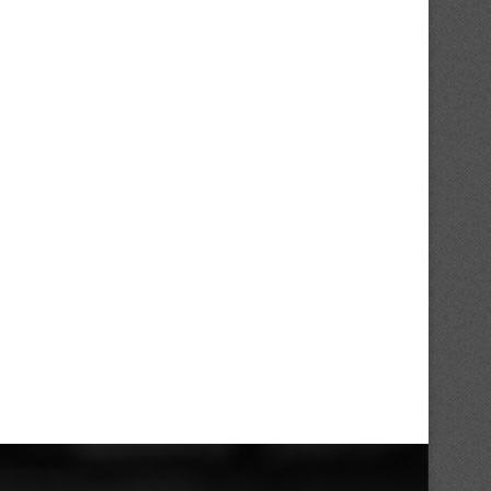
Mercato : Emmanuel Latte Lath fait
Mercato : l’Asie pour Ahou
son retour...
Charles
03/08/2026
31/07/2026