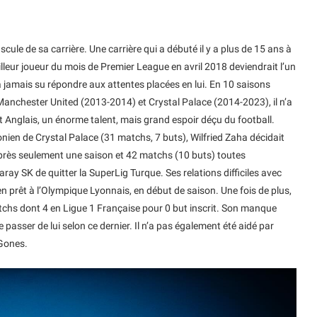
scule de sa carrière. Une carrière qui a débuté il y a plus de 15 ans à
illeur joueur du mois de Premier League en avril 2018 deviendrait l’un
a jamais su répondre aux attentes placées en lui. En 10 saisons
anchester United (2013-2014) et Crystal Palace (2014-2023), il n’a
Anglais, un énorme talent, mais grand espoir déçu du football.
ien de Crystal Palace (31 matchs, 7 buts), Wilfried Zaha décidait
 Après seulement une saison et 42 matchs (10 buts) toutes
ray SK de quitter la SuperLig Turque. Ses relations difficiles avec
 en prêt à l’Olympique Lyonnais, en début de saison. Une fois de plus,
chs dont 4 en Ligue 1 Française pour 0 but inscrit. Son manque
e passer de lui selon ce dernier. Il n’a pas également été aidé par
 Gones.