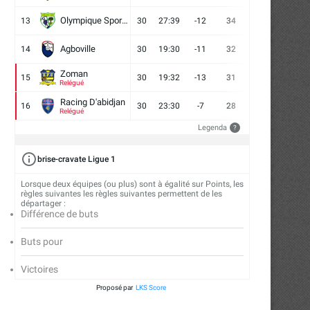
Olympique Sport d'Abobo FC
13
30
27:39
-12
34
9
7
14
Agboville
14
30
19:30
-11
32
7
11
12
Zoman
15
30
19:32
-13
31
7
10
13
Relégué
Racing D'abidjan
16
30
23:30
-7
28
6
10
14
Relégué
Legenda
?
brise-cravate Ligue 1
Lorsque deux équipes (ou plus) sont à égalité sur Points, les
règles suivantes les règles suivantes permettent de les
départager :
Différence de buts
Buts pour
Victoires
Proposé par
LKS Score