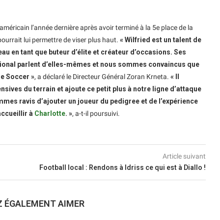
méricain l’année dernière après avoir terminé à la 5e place de la
pourrait lui permettre de viser plus haut.
« Wilfried est un talent de
eau en tant que buteur d’élite et créateur d’occasions. Ses
tional parlent d’elles-mêmes et nous sommes convaincus que
ue Soccer »
, a déclaré le Directeur Général Zoran Krneta.
« Il
ives du terrain et ajoute ce petit plus à notre ligne d’attaque
mes ravis d’ajouter un joueur du pedigree et de l’expérience
ccueillir à
Charlotte
. »
, a-t-il poursuivi.
Article suivant
Football local : Rendons à Idriss ce qui est à Diallo !
Z ÉGALEMENT AIMER