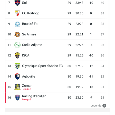
Sol
7
29
33:43
-10
40
12
CO Korhogo
8
29
30:30
0
38
10
Bouaké Fc
9
29
23:23
0
38
9
So Armee
10
29
22:21
1
37
9
Stella Adjame
11
29
22:26
-4
36
9
ISCA
12
29
15:25
-10
36
10
Olympique Sport d'Abobo FC
13
30
27:39
-12
34
9
Agboville
14
30
19:30
-11
32
7
Zoman
15
30
19:32
-13
31
7
Relégué
Racing D'abidjan
16
30
23:30
-7
28
6
Relégué
Legenda
?