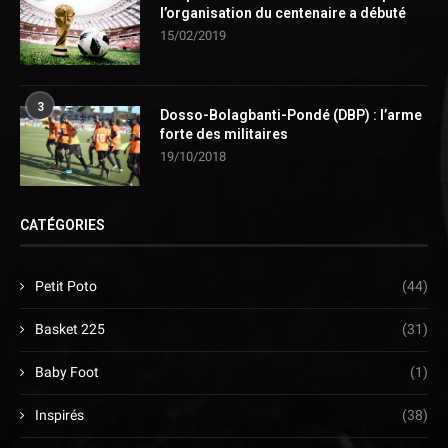
l’organisation du centenaire a débuté
15/02/2019
3
Dosso-Bolagbanti-Pondé (DBP) : l’arme
forte des militaires
19/10/2018
CATÉGORIES
Petit Poto
(44)
Basket 225
(31)
Baby Foot
(1)
Inspirés
(38)