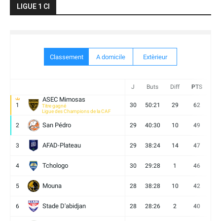
LIGUE 1 CI
Classement
A domicile
Extèrieur
J
Buts
Diff
PTS
V
ASEC Mimosas
1
30
50:21
29
62
19
Titre gagné
Ligue des Champions de la CAF
San Pédro
2
29
40:30
10
49
13
AFAD-Plateau
3
29
38:24
14
47
13
Tchologo
4
30
29:28
1
46
12
Mouna
5
28
38:28
10
42
12
Stade D'abidjan
6
28
28:26
2
40
11