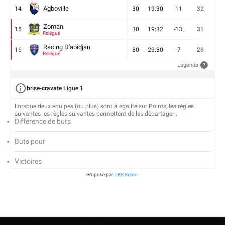
Agboville
14
30
19:30
-11
32
7
Zoman
15
30
19:32
-13
31
7
Relégué
Racing D'abidjan
16
30
23:30
-7
28
6
Relégué
Legenda
?
brise-cravate Ligue 1
Lorsque deux équipes (ou plus) sont à égalité sur Points, les règles
suivantes les règles suivantes permettent de les départager :
Différence de buts
Buts pour
Victoires
Proposé par
LKS Score