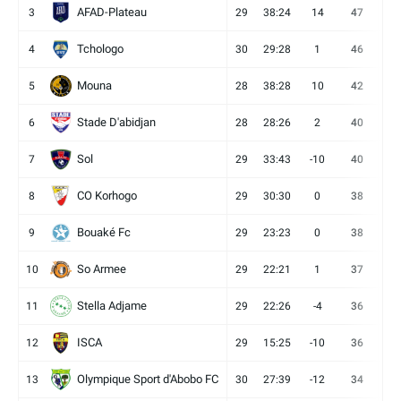
AFAD-Plateau
3
29
38:24
14
47
13
Tchologo
4
30
29:28
1
46
12
Mouna
5
28
38:28
10
42
12
Stade D'abidjan
6
28
28:26
2
40
11
Sol
7
29
33:43
-10
40
12
CO Korhogo
8
29
30:30
0
38
10
Bouaké Fc
9
29
23:23
0
38
9
So Armee
10
29
22:21
1
37
9
Stella Adjame
11
29
22:26
-4
36
9
ISCA
12
29
15:25
-10
36
10
Olympique Sport d'Abobo FC
13
30
27:39
-12
34
9