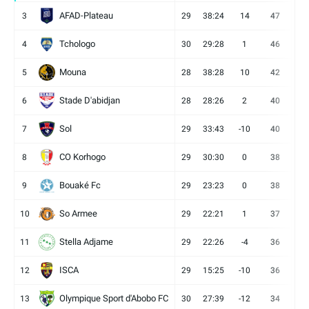
AFAD-Plateau
3
29
38:24
14
47
13
Tchologo
4
30
29:28
1
46
12
Mouna
5
28
38:28
10
42
12
Stade D'abidjan
6
28
28:26
2
40
11
Sol
7
29
33:43
-10
40
12
CO Korhogo
8
29
30:30
0
38
10
Bouaké Fc
9
29
23:23
0
38
9
So Armee
10
29
22:21
1
37
9
Stella Adjame
11
29
22:26
-4
36
9
ISCA
12
29
15:25
-10
36
10
Olympique Sport d'Abobo FC
13
30
27:39
-12
34
9