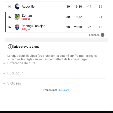
Agboville
14
30
19:30
-11
32
7
Zoman
15
30
19:32
-13
31
7
Relégué
Racing D'abidjan
16
30
23:30
-7
28
6
Relégué
Legenda
?
brise-cravate Ligue 1
Lorsque deux équipes (ou plus) sont à égalité sur Points, les règles
suivantes les règles suivantes permettent de les départager :
Différence de buts
Buts pour
Victoires
Proposé par
LKS Score