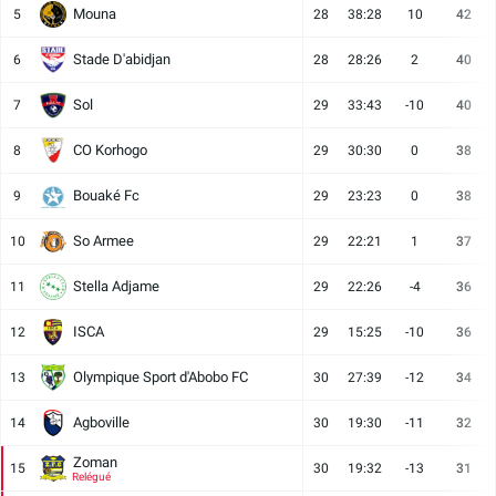
Mouna
5
28
38:28
10
42
Stade D'abidjan
6
28
28:26
2
40
Sol
7
29
33:43
-10
40
CO Korhogo
8
29
30:30
0
38
Bouaké Fc
9
29
23:23
0
38
So Armee
10
29
22:21
1
37
Stella Adjame
11
29
22:26
-4
36
ISCA
12
29
15:25
-10
36
Olympique Sport d'Abobo FC
13
30
27:39
-12
34
Agboville
14
30
19:30
-11
32
Zoman
15
30
19:32
-13
31
Relégué