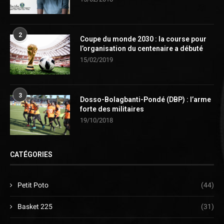
2
Coupe du monde 2030 : la course pour
l’organisation du centenaire a débuté
15/02/2019
3
Dosso-Bolagbanti-Pondé (DBP) : l’arme
forte des militaires
19/10/2018
CATÉGORIES
Petit Poto
(44)
Basket 225
(31)