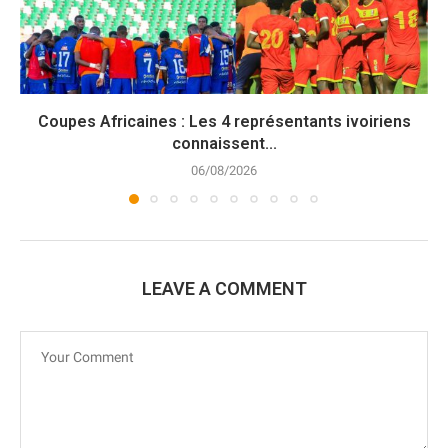
Coupes Africaines : Les 4 représentants ivoiriens
connaissent...
06/08/2026
LEAVE A COMMENT