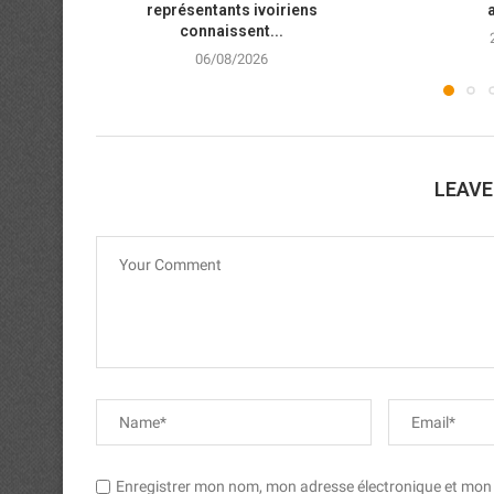
représentants ivoiriens
connaissent...
06/08/2026
LEAV
Enregistrer mon nom, mon adresse électronique et mon si