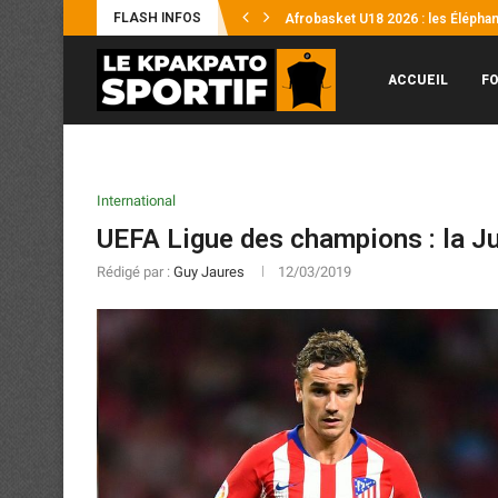
FLASH INFOS
Afrobasket U18 2026 : les Éléphante
Supercoupe FHB : l’ASEC frappe d’
Coupes Africaines : Les 4 représe
Éléphants / Hervé Renard : « Je n’
Mercato : Yann Diomandé, pour l’hi
Afrobasket U18 2026 : Les Éléphant
UFOA-B : les Éléphanteaux échoue
Supercoupe Félix Houphouët-Boign
ACCUEIL
F
International
UEFA Ligue des champions : la J
Rédigé par :
Guy Jaures
12/03/2019