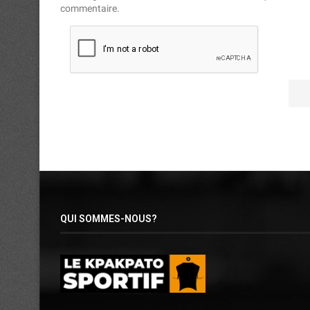
commentaire.
QUI SOMMES-NOUS?