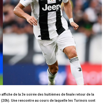
 affiche de la 3e soirée des huitièmes de finale retour de la
(20h). Une rencontre au cours de laquelle les Turinois sont