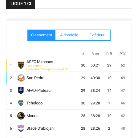
LIGUE 1 CI
Classement
A domicile
Extèrieur
J
Buts
Diff
PTS
V
ASEC Mimosas
1
30
50:21
29
62
19
Titre gagné
Ligue des Champions de la CAF
San Pédro
2
29
40:30
10
49
13
AFAD-Plateau
3
29
38:24
14
47
13
Tchologo
4
30
29:28
1
46
12
Mouna
5
28
38:28
10
42
12
Stade D'abidjan
6
28
28:26
2
40
11