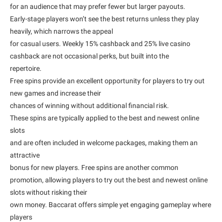
for an audience that may prefer fewer but larger payouts.
Early-stage players won’t see the best returns unless they play
heavily, which narrows the appeal
for casual users. Weekly 15% cashback and 25% live casino
cashback are not occasional perks, but built into the
repertoire.
Free spins provide an excellent opportunity for players to try out
new games and increase their
chances of winning without additional financial risk.
These spins are typically applied to the best and newest online
slots
and are often included in welcome packages, making them an
attractive
bonus for new players. Free spins are another common
promotion, allowing players to try out the best and newest online
slots without risking their
own money. Baccarat offers simple yet engaging gameplay where
players