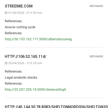
STREEMIE.COM
RÉPONDRE
01/04/2026 - 21 h 05 min
References:
Anavar cutting cycle
References:
http://36.153.162.171:3000/albertabocaneg
HTTP://106.52.165.114/
RÉPONDRE
03/04/2026 - 12 h 25 min
References:
Legal anabolic stacks
References:
http://35.207.205.18:3000/dixiewatling0
HTTP://45.144.30.78:8083/SHELTONNORD036/SHELTON2