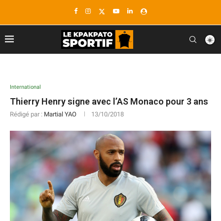
tinlizzyscantina.com/catering-events
pafibengkuluutarakab.org
desaparhorboan.id/listing
thesolderingstation.com
measure1.scroll.pub
culturasbo.com
thepubtheatre
situs slot gacor
blog.actkm.org
sydney night
togel online
situs gacor
situs gacor
situs gacor
situs gacor
momusi.org
pbumc.net
situs gacor
situs togel
bento4d
bento4d
bento4d
bento4d
bento4d
bento4d
bento4d
toto online
bento4d
bento4d
bento4d
bento4d
bento4d
bento4d
bento4d
bento4d
bento4d
bento4d
bento4d
bento4d
situs togel
bento4d
bento4d
situs togel
bento4d
bento4d
bento4d
bento4d
bento4d
slot gacor
slot online
situs togel
actkm.org
bento4d
situs togel
bento4d
bento4d
situs togel
bento4d
situs togel
situs togel
situs togel
bento4d
bento4d
situs togel
situs slot
situs slot
slot resmi
situs toto
toto togel
situs toto
situs toto
situs toto
situs toto
situs toto
situs toto
situs toto
situs toto
situs toto
situs slot
situs toto
situs toto
situs slot
situs toto
toto togel
situs toto
situs toto
situs slot
situs toto
situs toto
situs toto
situs slot
situs toto
situs toto
situs slot
toto togel
situs toto
situs toto
situs slot
situs toto
situs toto
situs toto
situs slot
situs toto
situs slot
situs slot
situs slot
situs toto
situs toto
toto togel
situs slot
situs toto
situs toto
situs toto
situs toto
slot resmi
situs slot
situs slot
situs toto
situs toto
situs slot
situs slot
situs slot
situs slot
toto slot
link slot
toto slot
toto slot
link slot
link slot
slot 4d
toto slot
toto slot
link slot
toto slot
link slot
link slot
link slot
toto slot
toto slot
link slot
rtp slot
rtp slot
toto
toto
International
Thierry Henry signe avec l’AS Monaco pour 3 ans
Rédigé par :
Martial YAO
13/10/2018