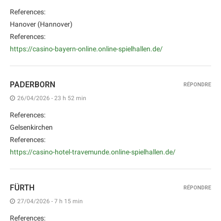
References:
Hanover (Hannover)
References:
https://casino-bayern-online.online-spielhallen.de/
PADERBORN
RÉPONDRE
26/04/2026 - 23 h 52 min
References:
Gelsenkirchen
References:
https://casino-hotel-travemunde.online-spielhallen.de/
FÜRTH
RÉPONDRE
27/04/2026 - 7 h 15 min
References: