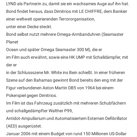
LYND als Partnerin zu, damit sie ein wachsames Auge auf ihn hat.
Bond findet heraus, dass Dimitrios mit LE CHIFFRE, dem Bankier
einer weltweit operierenden Terrororganisation,
unter einer Decke steckt.
Bond selbst nutzt mehrere Omega-Armbanduhren (Seamaster
Planet
Ocean und später Omega Seamaster 300 M), die er
im Film auch erwähnt, sowie eine HK UMP mit Schalldämpfer, mit
der er
in der Schlussszene Mr. White ins Bein schießt. In einer früheren
Szene auf den Bahamas gewinnt Bond bereits den eng mit der
Figur verbundenen Aston Martin DB5 von 1964 bei einem
Pokerspiel gegen Dimitrios.
Im Film ist das Fahrzeug zusätzlich mit mehreren Schubfächern
und schallgedämpfter Walther P99,
Antidot-Ampullarium und Automatisiertem Externen Defibrillator
(AED) ausgerüstet.
Januar 2006 mit einem Budget von rund 150 Millionen US-Dollar