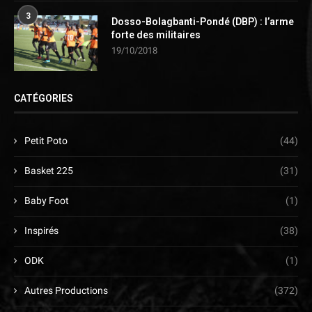
3
Dosso-Bolagbanti-Pondé (DBP) : l’arme
forte des militaires
19/10/2018
CATÉGORIES
Petit Poto
(44)
Basket 225
(31)
Baby Foot
(1)
Inspirés
(38)
ODK
(1)
Autres Productions
(372)