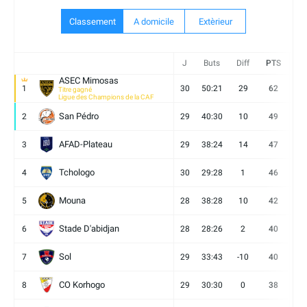
Classement
A domicile
Extèrieur
J
Buts
Diff
PTS
V
ASEC Mimosas
1
30
50:21
29
62
19
Titre gagné
Ligue des Champions de la CAF
San Pédro
2
29
40:30
10
49
13
AFAD-Plateau
3
29
38:24
14
47
13
Tchologo
4
30
29:28
1
46
12
Mouna
5
28
38:28
10
42
12
Stade D'abidjan
6
28
28:26
2
40
11
Sol
7
29
33:43
-10
40
12
CO Korhogo
8
29
30:30
0
38
10