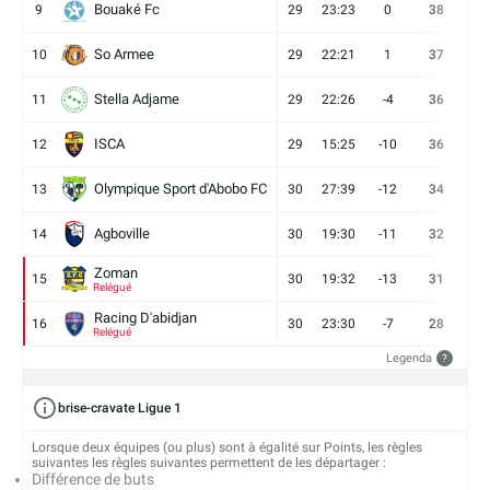
Bouaké Fc
9
29
23:23
0
38
9
So Armee
10
29
22:21
1
37
9
Stella Adjame
11
29
22:26
-4
36
9
ISCA
12
29
15:25
-10
36
10
Olympique Sport d'Abobo FC
13
30
27:39
-12
34
9
Agboville
14
30
19:30
-11
32
7
Zoman
15
30
19:32
-13
31
7
Relégué
Racing D'abidjan
16
30
23:30
-7
28
6
Relégué
Legenda
?
brise-cravate Ligue 1
Lorsque deux équipes (ou plus) sont à égalité sur Points, les règles
suivantes les règles suivantes permettent de les départager :
Différence de buts