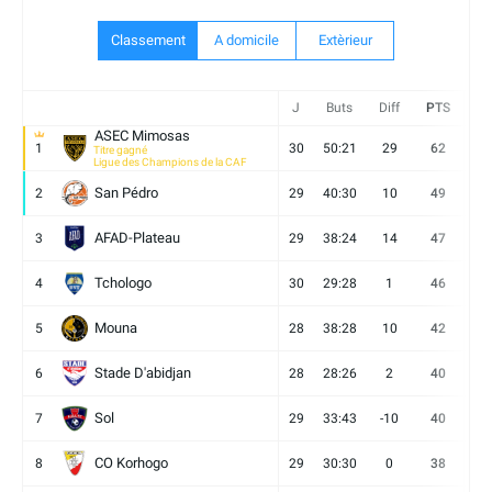
Classement
A domicile
Extèrieur
J
Buts
Diff
PTS
V
ASEC Mimosas
1
30
50:21
29
62
19
Titre gagné
Ligue des Champions de la CAF
San Pédro
2
29
40:30
10
49
13
AFAD-Plateau
3
29
38:24
14
47
13
Tchologo
4
30
29:28
1
46
12
Mouna
5
28
38:28
10
42
12
Stade D'abidjan
6
28
28:26
2
40
11
Sol
7
29
33:43
-10
40
12
CO Korhogo
8
29
30:30
0
38
10