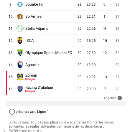
Bouaké Fc
9
29
23:23
0
38
9
So Armee
10
29
22:21
1
37
9
Stella Adjame
11
29
22:26
-4
36
9
ISCA
12
29
15:25
-10
36
10
Olympique Sport d'Abobo FC
13
30
27:39
-12
34
9
Agboville
14
30
19:30
-11
32
7
Zoman
15
30
19:32
-13
31
7
Relégué
Racing D'abidjan
16
30
23:30
-7
28
6
Relégué
Legenda
?
brise-cravate Ligue 1
Lorsque deux équipes (ou plus) sont à égalité sur Points, les règles
suivantes les règles suivantes permettent de les départager :
Différence de buts