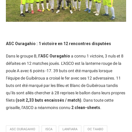
ASC Ouragahio : 1 victoire en 12 rencontres disputées
Dans le groupe B,
l’ASC Ouragahio
a connu 1 victoire, 3 nuls et 8
défaites en 12 matches joués. L’ASCO est la lanterne rouge de la
poule A avec 6 points -17. 39 buts ont été marqués lorsque
l’équipe de Guibéroua a croisé le fer avec ses 12 adversaires. 11
buts ont été marqué par les Bleu et Blanc de Guibéroua tandis
qu’ils sont allés chercher à 28 reprises le ballon dans leurs propres
filets
(soit 2,33 buts encaissés / match)
. Dans toute cette
grisaille, l’ASCO a néanmoins connu
2 clean-sheets
.
ASC OURAGAHIO
ISCA
LANFIARA
OC TAABO