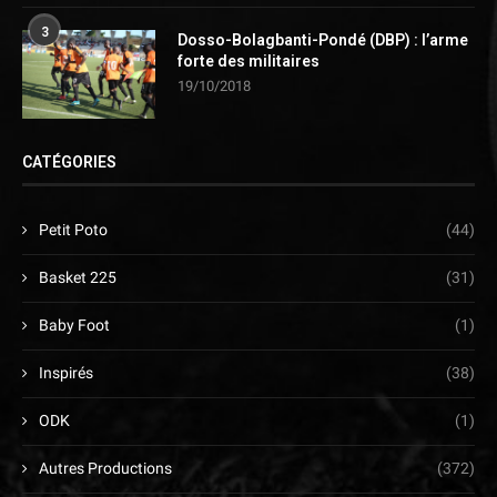
3
Dosso-Bolagbanti-Pondé (DBP) : l’arme
forte des militaires
19/10/2018
CATÉGORIES
Petit Poto
(44)
Basket 225
(31)
Baby Foot
(1)
Inspirés
(38)
ODK
(1)
Autres Productions
(372)