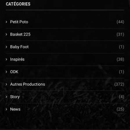
CATÉGORIES
Petit Poto
(44)
Basket 225
(31)
Baby Foot
(1)
Inspirés
(38)
ODK
(1)
Autres Productions
(372)
Story
(4)
News
(25)