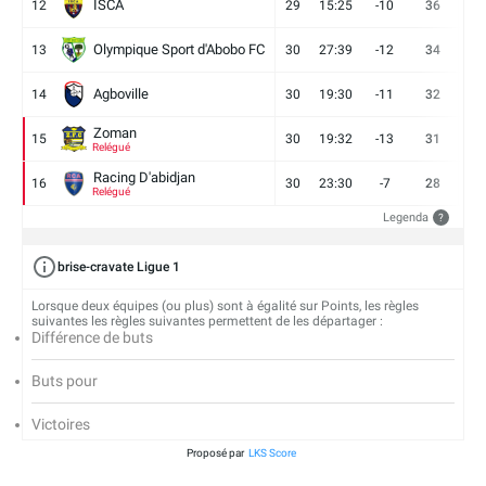
ISCA
12
29
15:25
-10
36
10
Olympique Sport d'Abobo FC
13
30
27:39
-12
34
9
Agboville
14
30
19:30
-11
32
7
Zoman
15
30
19:32
-13
31
7
Relégué
Racing D'abidjan
16
30
23:30
-7
28
6
Relégué
Legenda
?
brise-cravate Ligue 1
Lorsque deux équipes (ou plus) sont à égalité sur Points, les règles
suivantes les règles suivantes permettent de les départager :
Différence de buts
Buts pour
Victoires
Proposé par
LKS Score