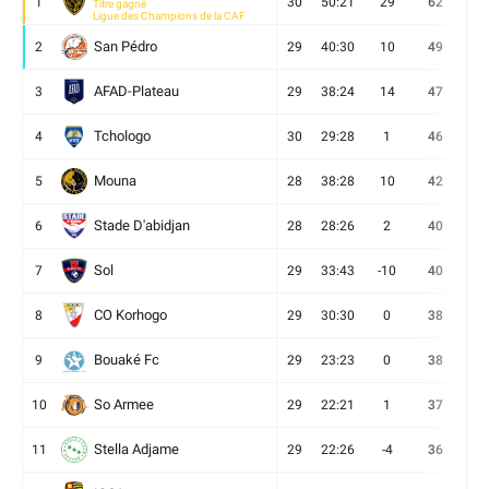
1
30
50:21
29
62
19
Titre gagné
Ligue des Champions de la CAF
San Pédro
2
29
40:30
10
49
13
AFAD-Plateau
3
29
38:24
14
47
13
Tchologo
4
30
29:28
1
46
12
Mouna
5
28
38:28
10
42
12
Stade D'abidjan
6
28
28:26
2
40
11
Sol
7
29
33:43
-10
40
12
CO Korhogo
8
29
30:30
0
38
10
Bouaké Fc
9
29
23:23
0
38
9
So Armee
10
29
22:21
1
37
9
Stella Adjame
11
29
22:26
-4
36
9