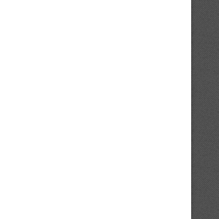
Open de Belgique G1 : les Ivoiriens
𝐃𝐮𝐭𝐜𝐡 𝐎𝐩𝐞𝐧 𝟐𝟎𝟐𝟔 : 𝐋𝐚𝐮𝐫𝐞̀𝐧𝐞 𝐊𝐢
décrochent...
𝐬’𝐨𝐟𝐟𝐫𝐞...
24/03/2026
17/03/2026