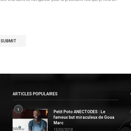
ARTICLES POPULAIRES
1
Petit Poto ANECTODES : Le
fameux but miraculeux de Goua
Marc
15/02/2018