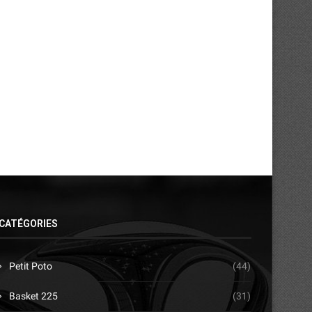
CATÉGORIES
Petit Poto
(44)
Basket 225
(31)