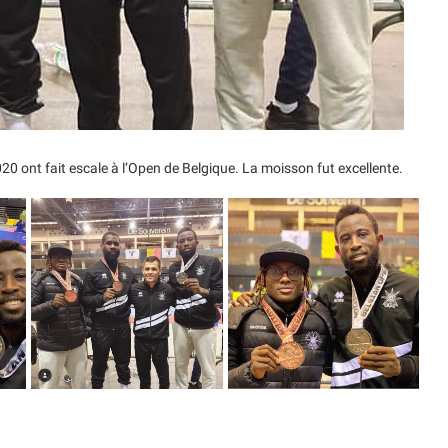
0 ont fait escale à l’Open de Belgique. La moisson fut excellente.