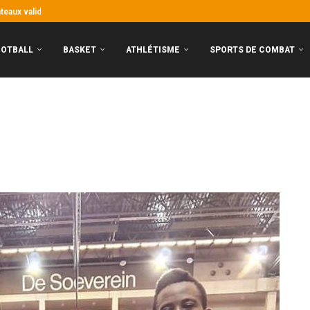
aux valident le billet pour...
entrée !
ntants ivoiriens connaissent le chemin
ai pas beaucoup...
stoire !
eaux garçons frappent fort, les...
nt aux portes de la CAN
y : premier choc de la saison
OOTBALL
BASKET
ATHLÉTISME
SPORTS DE COMBAT