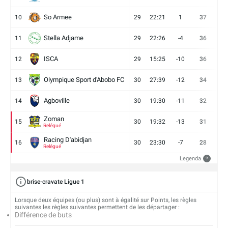
So Armee
10
29
22:21
1
37
9
Stella Adjame
11
29
22:26
-4
36
9
ISCA
12
29
15:25
-10
36
10
Olympique Sport d'Abobo FC
13
30
27:39
-12
34
9
Agboville
14
30
19:30
-11
32
7
Zoman
15
30
19:32
-13
31
7
Relégué
Racing D'abidjan
16
30
23:30
-7
28
6
Relégué
Legenda
?
brise-cravate Ligue 1
Lorsque deux équipes (ou plus) sont à égalité sur Points, les règles
suivantes les règles suivantes permettent de les départager :
Différence de buts