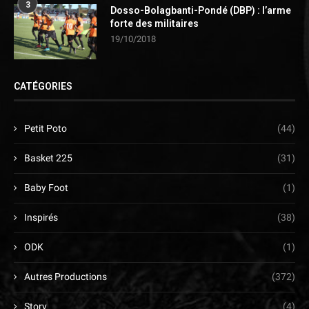
3
Dosso-Bolagbanti-Pondé (DBP) : l’arme
forte des militaires
19/10/2018
CATÉGORIES
Petit Poto
(44)
Basket 225
(31)
Baby Foot
(1)
Inspirés
(38)
ODK
(1)
Autres Productions
(372)
Story
(4)