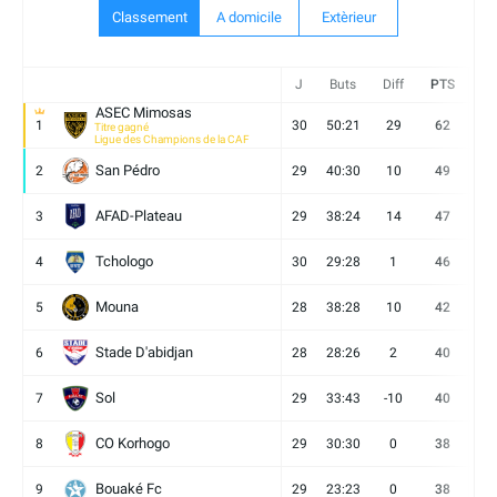
Classement
A domicile
Extèrieur
J
Buts
Diff
PTS
V
ASEC Mimosas
1
30
50:21
29
62
19
Titre gagné
Ligue des Champions de la CAF
San Pédro
2
29
40:30
10
49
13
AFAD-Plateau
3
29
38:24
14
47
13
Tchologo
4
30
29:28
1
46
12
Mouna
5
28
38:28
10
42
12
Stade D'abidjan
6
28
28:26
2
40
11
Sol
7
29
33:43
-10
40
12
CO Korhogo
8
29
30:30
0
38
10
Bouaké Fc
9
29
23:23
0
38
9