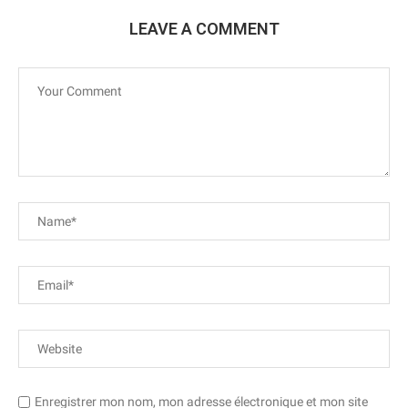
LEAVE A COMMENT
Enregistrer mon nom, mon adresse électronique et mon site