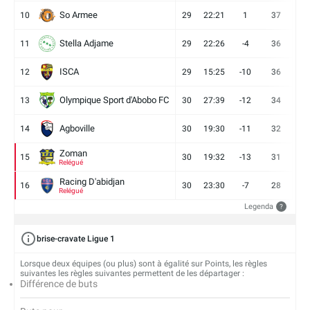
So Armee
10
29
22:21
1
37
9
Stella Adjame
11
29
22:26
-4
36
9
ISCA
12
29
15:25
-10
36
10
Olympique Sport d'Abobo FC
13
30
27:39
-12
34
9
Agboville
14
30
19:30
-11
32
7
Zoman
15
30
19:32
-13
31
7
Relégué
Racing D'abidjan
16
30
23:30
-7
28
6
Relégué
Legenda
?
brise-cravate Ligue 1
Lorsque deux équipes (ou plus) sont à égalité sur Points, les règles
suivantes les règles suivantes permettent de les départager :
Différence de buts