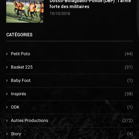
Dosso-Bolagbanti-Pondé (DBP) : l’arme
forte des militaires
19/10/2018
CATÉGORIES
Petit Poto
(44)
Basket 225
(31)
Baby Foot
(1)
Inspirés
(38)
ODK
(1)
Autres Productions
(372)
Story
(4)