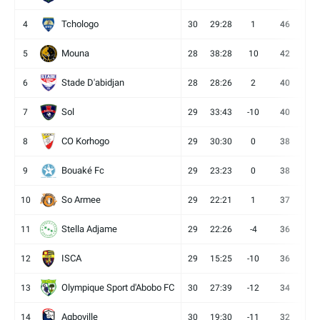
Tchologo
4
30
29:28
1
46
12
Mouna
5
28
38:28
10
42
12
Stade D'abidjan
6
28
28:26
2
40
11
Sol
7
29
33:43
-10
40
12
CO Korhogo
8
29
30:30
0
38
10
Bouaké Fc
9
29
23:23
0
38
9
So Armee
10
29
22:21
1
37
9
Stella Adjame
11
29
22:26
-4
36
9
ISCA
12
29
15:25
-10
36
10
Olympique Sport d'Abobo FC
13
30
27:39
-12
34
9
Agboville
14
30
19:30
-11
32
7