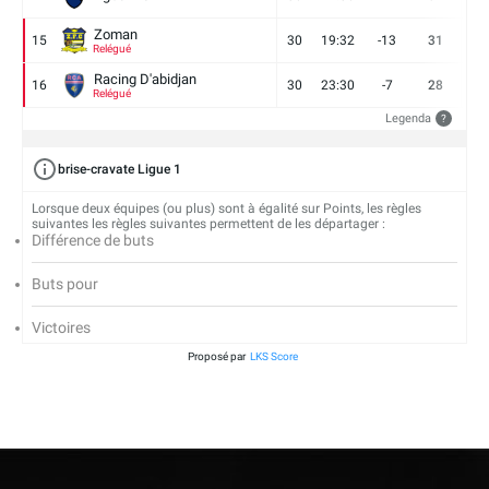
Zoman
15
30
19:32
-13
31
7
Relégué
Racing D'abidjan
16
30
23:30
-7
28
6
Relégué
Legenda
?
brise-cravate Ligue 1
Lorsque deux équipes (ou plus) sont à égalité sur Points, les règles
suivantes les règles suivantes permettent de les départager :
Différence de buts
Buts pour
Victoires
Proposé par
LKS Score