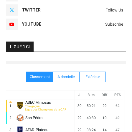
TWITTER
Follow Us
YOUTUBE
Subscribe
LIGUE 1 CI
Classement
A domicile
Extèrieur
J
Buts
Diff
PTS
V
ASEC Mimosas
1
30
50:21
29
62
19
Titre gagné
Ligue des Champions de la CAF
San Pédro
2
29
40:30
10
49
13
AFAD-Plateau
3
29
38:24
14
47
13