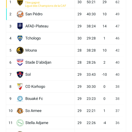
1
30
50:21
29
62
19
Titre gagné
Ligue des Champions de la CAF
San Pédro
2
29
40:30
10
49
13
AFAD-Plateau
3
29
38:24
14
47
13
Tchologo
4
30
29:28
1
46
12
Mouna
5
28
38:28
10
42
12
Stade D'abidjan
6
28
28:26
2
40
11
Sol
7
29
33:43
-10
40
12
CO Korhogo
8
29
30:30
0
38
10
Bouaké Fc
9
29
23:23
0
38
9
So Armee
10
29
22:21
1
37
9
Stella Adjame
11
29
22:26
-4
36
9