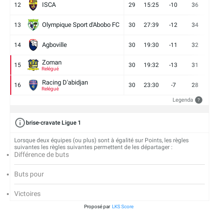
ISCA
12
29
15:25
-10
36
10
Olympique Sport d'Abobo FC
13
30
27:39
-12
34
9
Agboville
14
30
19:30
-11
32
7
Zoman
15
30
19:32
-13
31
7
Relégué
Racing D'abidjan
16
30
23:30
-7
28
6
Relégué
Legenda
?
brise-cravate Ligue 1
Lorsque deux équipes (ou plus) sont à égalité sur Points, les règles
suivantes les règles suivantes permettent de les départager :
Différence de buts
Buts pour
Victoires
Proposé par
LKS Score