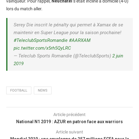
vainqueur. Pour rappel,
Neuchatel
s’était incliné à domicile (4-0)
lors du match aller.
Serey Die inscrit le pénalty qui permet à Xamax de se
maintenir en Super League pour la saison prochaine!
#TeleclubSportsRomandie
#AARXAM
pic.twitter.com/x5rh5QyLRC
— Teleclub Sports Romandie (@TeleclubSports)
2 juin
2019
FOOTBALL
NEWS
Article précédent
National N1 2019 : AZUR en patron face aux warriors
Article suivant
Mondial 2019 : une enveloppe de 257 millions FCFA pour la