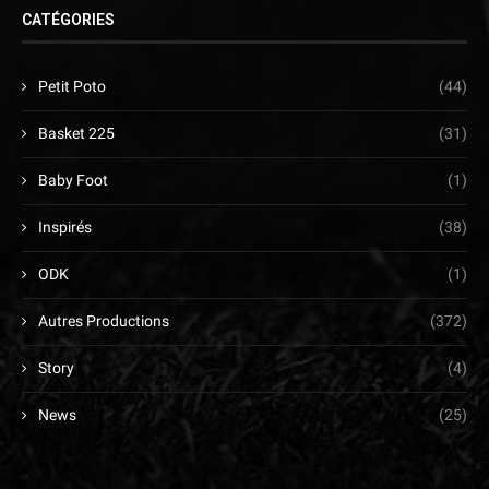
CATÉGORIES
Petit Poto
(44)
Basket 225
(31)
Baby Foot
(1)
Inspirés
(38)
ODK
(1)
Autres Productions
(372)
Story
(4)
News
(25)