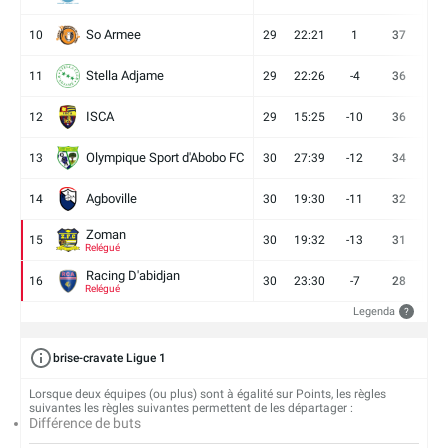
So Armee
10
29
22:21
1
37
9
Stella Adjame
11
29
22:26
-4
36
9
ISCA
12
29
15:25
-10
36
10
Olympique Sport d'Abobo FC
13
30
27:39
-12
34
9
Agboville
14
30
19:30
-11
32
7
Zoman
15
30
19:32
-13
31
7
Relégué
Racing D'abidjan
16
30
23:30
-7
28
6
Relégué
Legenda
?
brise-cravate Ligue 1
Lorsque deux équipes (ou plus) sont à égalité sur Points, les règles
suivantes les règles suivantes permettent de les départager :
Différence de buts