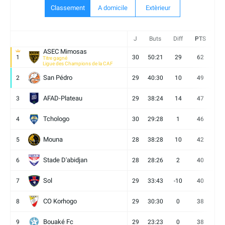
Classement
A domicile
Extèrieur
J
Buts
Diff
PTS
V
ASEC Mimosas
1
30
50:21
29
62
19
Titre gagné
Ligue des Champions de la CAF
San Pédro
2
29
40:30
10
49
13
AFAD-Plateau
3
29
38:24
14
47
13
Tchologo
4
30
29:28
1
46
12
Mouna
5
28
38:28
10
42
12
Stade D'abidjan
6
28
28:26
2
40
11
Sol
7
29
33:43
-10
40
12
CO Korhogo
8
29
30:30
0
38
10
Bouaké Fc
9
29
23:23
0
38
9