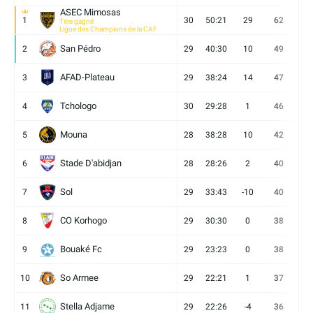
ASEC Mimosas
1
30
50:21
29
62
19
Titre gagné
Ligue des Champions de la CAF
San Pédro
2
29
40:30
10
49
13
AFAD-Plateau
3
29
38:24
14
47
13
Tchologo
4
30
29:28
1
46
12
Mouna
5
28
38:28
10
42
12
Stade D'abidjan
6
28
28:26
2
40
11
Sol
7
29
33:43
-10
40
12
CO Korhogo
8
29
30:30
0
38
10
Bouaké Fc
9
29
23:23
0
38
9
So Armee
10
29
22:21
1
37
9
Stella Adjame
11
29
22:26
-4
36
9