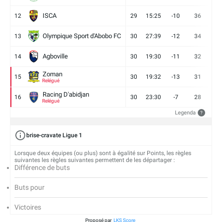
ISCA
12
29
15:25
-10
36
10
Olympique Sport d'Abobo FC
13
30
27:39
-12
34
9
Agboville
14
30
19:30
-11
32
7
Zoman
15
30
19:32
-13
31
7
Relégué
Racing D'abidjan
16
30
23:30
-7
28
6
Relégué
Legenda
?
brise-cravate Ligue 1
Lorsque deux équipes (ou plus) sont à égalité sur Points, les règles
suivantes les règles suivantes permettent de les départager :
Différence de buts
Buts pour
Victoires
Proposé par
LKS Score