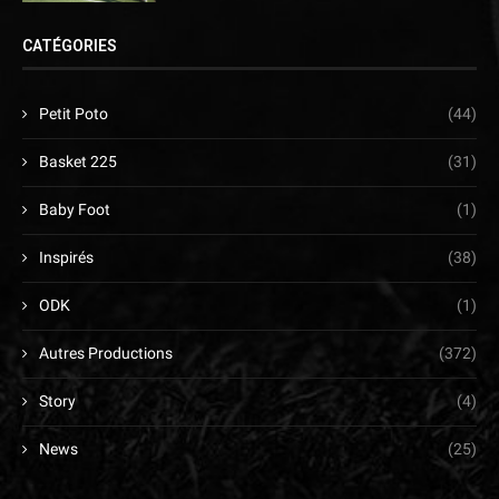
CATÉGORIES
Petit Poto
(44)
Basket 225
(31)
Baby Foot
(1)
Inspirés
(38)
ODK
(1)
Autres Productions
(372)
Story
(4)
News
(25)