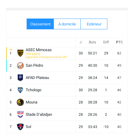
Classement
A domicile
Extèrieur
J
Buts
Diff
PTS
V
ASEC Mimosas
1
30
50:21
29
62
19
Titre gagné
Ligue des Champions de la CAF
San Pédro
2
29
40:30
10
49
13
AFAD-Plateau
3
29
38:24
14
47
13
Tchologo
4
30
29:28
1
46
12
Mouna
5
28
38:28
10
42
12
Stade D'abidjan
6
28
28:26
2
40
11
Sol
7
29
33:43
-10
40
12