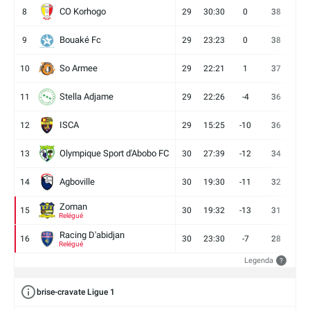
CO Korhogo
8
29
30:30
0
38
10
Bouaké Fc
9
29
23:23
0
38
9
So Armee
10
29
22:21
1
37
9
Stella Adjame
11
29
22:26
-4
36
9
ISCA
12
29
15:25
-10
36
10
Olympique Sport d'Abobo FC
13
30
27:39
-12
34
9
Agboville
14
30
19:30
-11
32
7
Zoman
15
30
19:32
-13
31
7
Relégué
Racing D'abidjan
16
30
23:30
-7
28
6
Relégué
Legenda
?
brise-cravate Ligue 1