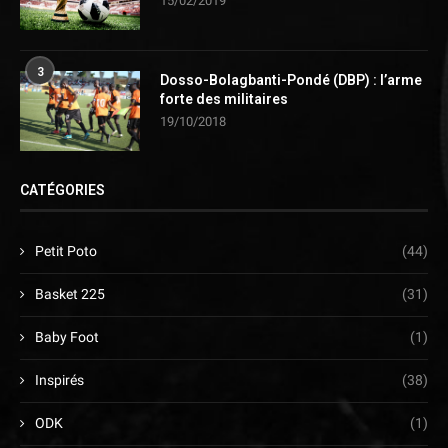
15/02/2019
3
Dosso-Bolagbanti-Pondé (DBP) : l’arme
forte des militaires
19/10/2018
CATÉGORIES
Petit Poto
(44)
Basket 225
(31)
Baby Foot
(1)
Inspirés
(38)
ODK
(1)