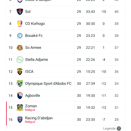
Sol
7
29
33:43
-10
40
12
CO Korhogo
8
29
30:30
0
38
10
Bouaké Fc
9
29
23:23
0
38
9
So Armee
10
29
22:21
1
37
9
Stella Adjame
11
29
22:26
-4
36
9
ISCA
12
29
15:25
-10
36
10
Olympique Sport d'Abobo FC
13
30
27:39
-12
34
9
Agboville
14
30
19:30
-11
32
7
Zoman
15
30
19:32
-13
31
7
Relégué
Racing D'abidjan
16
30
23:30
-7
28
6
Relégué
Legenda
?