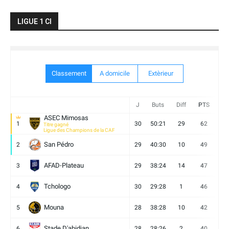
LIGUE 1 CI
Classement
A domicile
Extèrieur
J
Buts
Diff
PTS
V
ASEC Mimosas
1
30
50:21
29
62
19
Titre gagné
Ligue des Champions de la CAF
San Pédro
2
29
40:30
10
49
13
AFAD-Plateau
3
29
38:24
14
47
13
Tchologo
4
30
29:28
1
46
12
Mouna
5
28
38:28
10
42
12
Stade D'abidjan
6
28
28:26
2
40
11