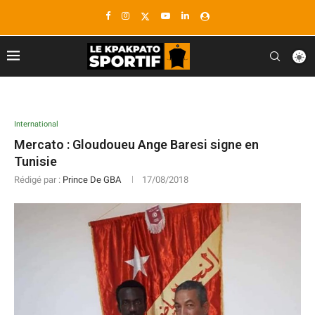
link alternatif bento4d
situs togel online
link slot terpercaya
slot gacor hari ini
thepubtheatre
link slot gacor
toto slot gacor
situs toto togel
togel online
sydney night
situs gacor
togel online
situs gacor
situs gacor
slot maxwin
slot thailand
situs gacor
togel online
toto slot 777
situs gacor
bento4d
situs togel
slot gacor
situs togel
bento4d
bento4d
bento4d
situs togel
bento4d
bento4d
bento4d
bento4d
bento4d
bento4d
bento4d
bento4d
bento4d
bento4d
slot gacor
situs togel
bento4d
bento4d
situs togel
slot gacor
situs togel
situs togel
bento4d
slot gacor
situs togel
situs togel
situs togel
situs togel
bento4d
slot gacor
situs togel
bento4d
slot gacor
situs togel
situs togel
link gacor
slot gacor
slot online
slot online
slot online
situs togel
data rtp slot
slot gacor
situs toto
situs toto
toto togel
situs slot
situs slot
situs toto
slot resmi
toto togel
situs slot
toto togel
situs slot
situs toto
situs slot
toto togel
situs toto
slot resmi
situs toto
situs toto
situs toto
situs slot
toto togel
slot resmi
situs toto
situs slot
situs slot
situs toto
situs slot
situs slot
slot resmi
toto togel
situs toto
toto togel
toto togel
toto togel
situs slot
situs toto
toto togel
situs slot
situs slot
situs slot
situs slot
situs toto
situs toto
toto togel
slot resmi
situs toto
situs toto
situs toto
toto togel
situs toto
situs toto
toto togel
slot resmi
toto togel
situs toto
toto slot
link slot
toto slot
toto slot
toto slot
toto slot
slot 4d
slot 4d
toto slot
toto slot
link slot
link slot
toto slot
link slot
toto slot
link slot
link slot
toto slot
link slot
toto slot
toto slot
toto slot
rtp slot live
toto slot
toto slot
toto slot
rtp slot
rtp slot
International
Mercato : Gloudoueu Ange Baresi signe en
Tunisie
Rédigé par :
Prince De GBA
17/08/2018