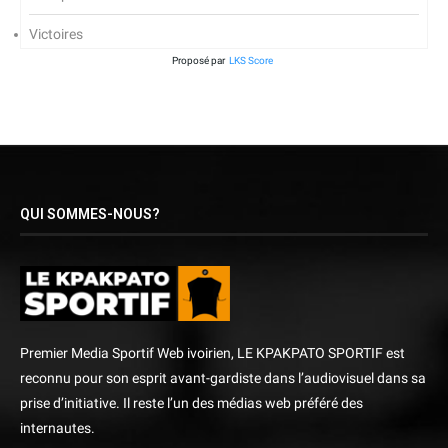
Victoires
Proposé par
LKS Score
QUI SOMMES-NOUS?
Premier Media Sportif Web ivoirien, LE KPAKPATO SPORTIF est
reconnu pour son esprit avant-gardiste dans l’audiovisuel dans sa
prise d’initiative. Il reste l’un des médias web préféré des
internautes.