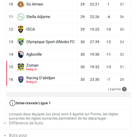
So Armee
10
29
22:21
1
37
9
Stella Adjame
11
29
22:26
-4
36
9
ISCA
12
29
15:25
-10
36
10
Olympique Sport d'Abobo FC
13
30
27:39
-12
34
9
Agboville
14
30
19:30
-11
32
7
Zoman
15
30
19:32
-13
31
7
Relégué
Racing D'abidjan
16
30
23:30
-7
28
6
Relégué
Legenda
?
brise-cravate Ligue 1
Lorsque deux équipes (ou plus) sont à égalité sur Points, les règles
suivantes les règles suivantes permettent de les départager :
Différence de buts
Buts pour