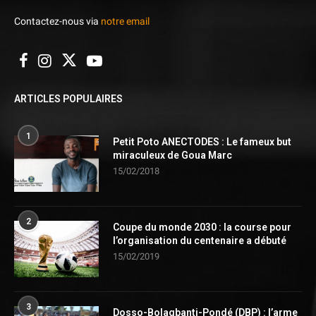
Contactez-nous via
notre email
ARTICLES POPULAIRES
1
Petit Poto ANECTODES : Le fameux but
miraculeux de Goua Marc
15/02/2018
2
Coupe du monde 2030 : la course pour
l’organisation du centenaire a débuté
15/02/2019
3
Dosso-Bolagbanti-Pondé (DBP) : l’arme