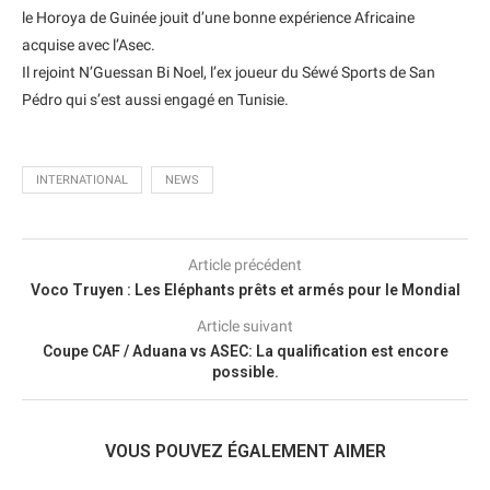
le Horoya de Guinée jouit d’une bonne expérience Africaine
acquise avec l’Asec.
Il rejoint N’Guessan Bi Noel, l’ex joueur du Séwé Sports de San
Pédro qui s’est aussi engagé en Tunisie.
INTERNATIONAL
NEWS
Article précédent
Voco Truyen : Les Eléphants prêts et armés pour le Mondial
Article suivant
Coupe CAF / Aduana vs ASEC: La qualification est encore
possible.
VOUS POUVEZ ÉGALEMENT AIMER