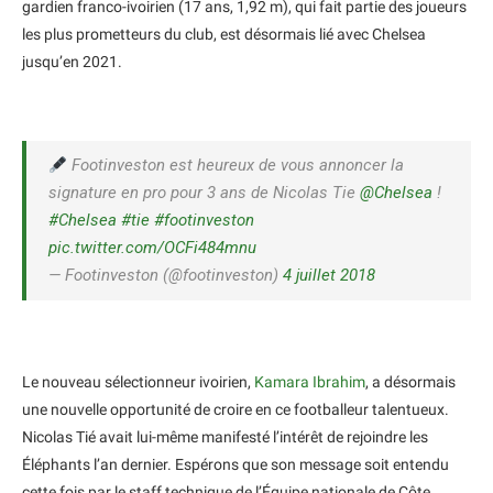
gardien franco-ivoirien (17 ans, 1,92 m), qui fait partie des joueurs
les plus prometteurs du club, est désormais lié avec Chelsea
jusqu’en 2021.
Footinveston est heureux de vous annoncer la
signature en pro pour 3 ans de Nicolas Tie
@Chelsea
!
#Chelsea
#tie
#footinveston
pic.twitter.com/OCFi484mnu
— Footinveston (@footinveston)
4 juillet 2018
Le nouveau sélectionneur ivoirien,
Kamara Ibrahim
, a désormais
une nouvelle opportunité de croire en ce footballeur talentueux.
Nicolas Tié avait lui-même manifesté l’intérêt de rejoindre les
Éléphants l’an dernier. Espérons que son message soit entendu
cette fois par le staff technique de l’Équipe nationale de Côte