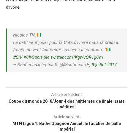
d’Ivoire.
Nicolas Tié
Le petit veut jouer pour la Côte d’Ivoire mais la presse
française veut fair croire aux gens le contraire !
#CIV
#CivSport
pic.twitter.com/KgwVQR1gQm
— Soutienauxelephants (@SoutienauxE)
9 juillet 2017
Article précédent
Coupe du monde 2018/Jour 4 des huitièmes de finale: stats
inédites
Article suivant
MTN Ligue 1: Badié Gbagnon Anicet, le toucher de balle
impérial