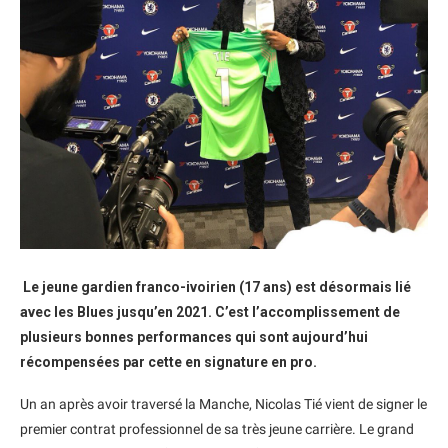
Le jeune gardien franco-ivoirien (17 ans) est désormais lié
avec les Blues jusqu’en 2021. C’est l’accomplissement de
plusieurs bonnes performances qui sont aujourd’hui
récompensées par cette en signature en pro.
Un an après avoir traversé la Manche, Nicolas Tié vient de signer le
premier contrat professionnel de sa très jeune carrière. Le grand