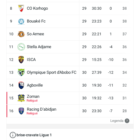
CO Korhogo
8
29
30:30
0
38
10
Bouaké Fc
9
29
23:23
0
38
9
So Armee
10
29
22:21
1
37
9
Stella Adjame
11
29
22:26
-4
36
9
ISCA
12
29
15:25
-10
36
10
Olympique Sport d'Abobo FC
13
30
27:39
-12
34
9
Agboville
14
30
19:30
-11
32
7
Zoman
15
30
19:32
-13
31
7
Relégué
Racing D'abidjan
16
30
23:30
-7
28
6
Relégué
Legenda
?
brise-cravate Ligue 1