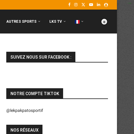
https://pafiboalemokab.org/
link alternatif bento4d
situs togel online
link slot terpercaya
thepubtheatre
slot gacor hari ini
slot gacor hari ini
slot gacor hari ini
situs slot gacor
expolegit.com
slot gacor hari ini
link slot gacor
toto slot gacor
bandar togel
link slot gacor
sydney night
situs gacor
slot thailand
slot maxwin
situs gacor
situs gacor
slot thailand
situs gacor
togel online
slot thailand
situs gacor
togel online
situs gacor
togel online
togel online
bento4d
situs togel
slot gacor
bento4d
bento4d
bento4d
situs togel
bento4d
bento4d
bento4d
bento4d
bento4d
situs togel
slot gacor
situs togel
situs togel
situs togel
situs togel
bento4d
toto online
link gacor
slot gacor
slot gacor
link gacor
situs togel
situs togel
slot gacor
situs togel
situs togel
slot online
link gacor
slot online
bento4d
situs togel
situs togel
slot online
slot online
slot online
slot online
slot gacor
bento4d
situs toto
situs toto
toto togel
situs slot
situs slot
slot resmi
situs slot
toto togel
situs toto
situs toto
toto togel
situs slot
situs slot
situs toto
toto togel
login toto
toto togel
situs toto
situs toto
toto togel
situs toto
toto togel
toto togel
toto togel
slot resmi
situs slot
situs toto
toto togel
toto togel
toto togel
situs toto
toto togel
situs toto
situs slot
situs slot
situs toto
situs toto
toto togel
slot resmi
situs toto
situs toto
situs toto
situs slot
situs slot
toto togel
situs toto
toto togel
toto togel
situs toto
toto togel
toto togel
toto togel
toto togel
situs slot
situs toto
toto togel
situs slot
slot resmi
toto togel
toto slot
toto slot
toto slot
slot 4d
toto slot
toto slot
link slot
toto slot
toto slot
link slot
toto slot
toto slot
toto slot
toto slot
rtp slot live
toto slot
toto slot
link slot
toto slot
toto slot
toto slot
toto slot
toto slot
link slot
toto slot
toto slot
toto slot
toto slot
toto slot
toto slot
link slot
link slot
toto slot
toto slot
link slot
toto slot
link slot
toto slot
link slot
rtp slot
togel
AUTRES SPORTS
LKS TV
SUIVEZ NOUS SUR FACEBOOK :
NOTRE COMPTE TIKTOK
@lekpakpatosportif
NOS RÉSEAUX