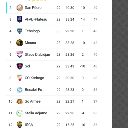
Champions de la
CAF
San Pédro
2
29
40:30
10
49
13
10
6
AFAD-Plateau
3
29
38:24
14
47
13
8
8
Tchologo
4
30
29:28
1
46
12
10
8
Mouna
5
28
38:28
10
42
12
6
10
Stade D'abidjan
6
28
28:26
2
40
11
7
10
Sol
7
29
33:43
-10
40
12
4
13
CO Korhogo
8
29
30:30
0
38
10
8
11
Bouaké Fc
9
29
23:23
0
38
9
11
9
So Armee
10
29
22:21
1
37
9
10
10
Stella Adjame
11
29
22:26
-4
36
9
9
11
ISCA
12
29
15:25
-10
36
10
6
13