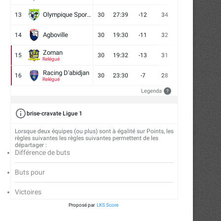
Olympique Sport d'Abobo FC
13
30
27:39
-12
34
9
7
14
Agboville
14
30
19:30
-11
32
7
11
12
Zoman
15
30
19:32
-13
31
7
10
13
Relégué
Racing D'abidjan
16
30
23:30
-7
28
6
10
14
Relégué
Legenda
?
brise-cravate Ligue 1
Lorsque deux équipes (ou plus) sont à égalité sur Points, les
règles suivantes les règles suivantes permettent de les
départager :
Différence de buts
Buts pour
« La Côte d’Ivoire construit sa CAN
Compétitions interclubs : 
»...
augmente significativement
Victoires
13/04/2026
10/03/2026
Proposé par
LKS Score