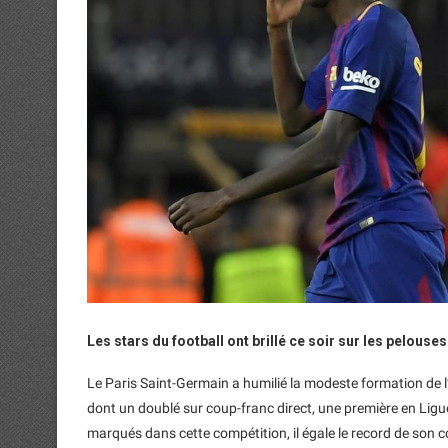
Les stars du football ont brillé ce soir sur les pelouse
Le Paris Saint-Germain a humilié la modeste formation de l
dont un doublé sur coup-franc direct, une première en Li
marqués dans cette compétition, il égale le record de son 