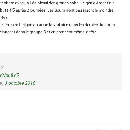
ottenham avec un Léo Messi des grands soirs. Le génie Argentin a
 buts à 5
après 2 journées. Les Spurs n’ont pas inscrit le moindre
PSV).
 de Lorenzo Insigne
arrache la victoire
dans les derniers instants,
e relancent dans le groupe C et en prennent même la tête.
e!
nnVNpu8V5
e)
3 octobre 2018