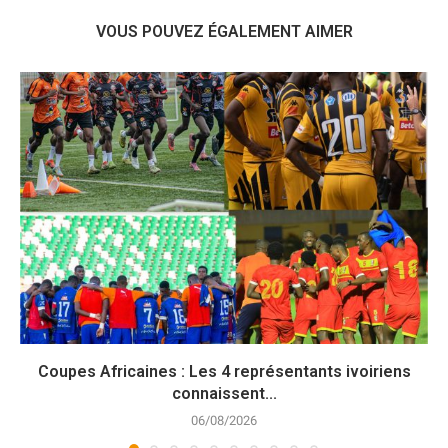
VOUS POUVEZ ÉGALEMENT AIMER
Coupes Africaines : Les 4 représentants ivoiriens
connaissent...
06/08/2026