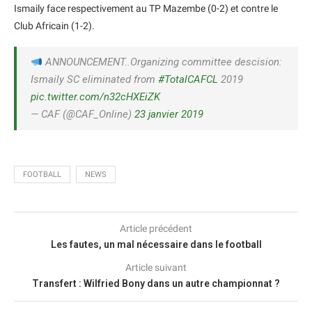
Ismaily face respectivement au TP Mazembe (0-2) et contre le
Club Africain (1-2).
ANNOUNCEMENT..Organizing committee descision:
Ismaily SC eliminated from
#TotalCAFCL
2019
pic.twitter.com/n32cHXEiZK
— CAF (@CAF_Online)
23 janvier 2019
FOOTBALL
NEWS
Article précédent
Les fautes, un mal nécessaire dans le football
Article suivant
Transfert : Wilfried Bony dans un autre championnat ?