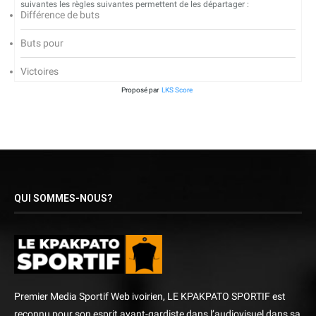
suivantes les règles suivantes permettent de les départager :
Différence de buts
Buts pour
Victoires
Proposé par
LKS Score
QUI SOMMES-NOUS?
Premier Media Sportif Web ivoirien, LE KPAKPATO SPORTIF est
reconnu pour son esprit avant-gardiste dans l’audiovisuel dans sa