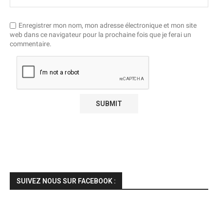
Enregistrer mon nom, mon adresse électronique et mon site
web dans ce navigateur pour la prochaine fois que je ferai un
commentaire.
SUIVEZ NOUS SUR FACEBOOK :