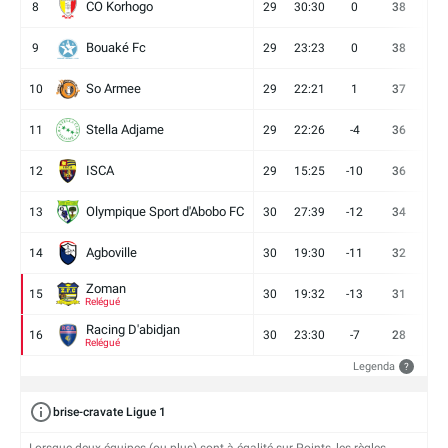
CO Korhogo
8
29
30:30
0
38
10
Bouaké Fc
9
29
23:23
0
38
9
So Armee
10
29
22:21
1
37
9
Stella Adjame
11
29
22:26
-4
36
9
ISCA
12
29
15:25
-10
36
10
Olympique Sport d'Abobo FC
13
30
27:39
-12
34
9
Agboville
14
30
19:30
-11
32
7
Zoman
15
30
19:32
-13
31
7
Relégué
Racing D'abidjan
16
30
23:30
-7
28
6
Relégué
Legenda
?
brise-cravate Ligue 1