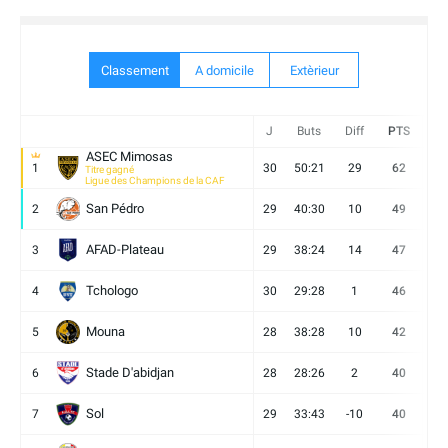
Classement
A domicile
Extèrieur
J
Buts
Diff
PTS
V
ASEC Mimosas
1
30
50:21
29
62
19
Titre gagné
Ligue des Champions de la CAF
San Pédro
2
29
40:30
10
49
13
AFAD-Plateau
3
29
38:24
14
47
13
Tchologo
4
30
29:28
1
46
12
Mouna
5
28
38:28
10
42
12
Stade D'abidjan
6
28
28:26
2
40
11
Sol
7
29
33:43
-10
40
12