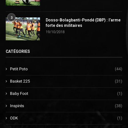
3
Dosso-Bolagbanti-Pondé (DBP) : l’arme
forte des militaires
19/10/2018
CATÉGORIES
Petit Poto
(44)
Basket 225
(31)
Baby Foot
(1)
Inspirés
(38)
ODK
(1)