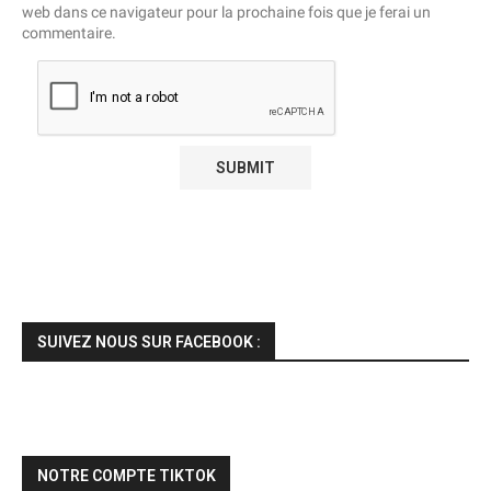
web dans ce navigateur pour la prochaine fois que je ferai un
commentaire.
SUIVEZ NOUS SUR FACEBOOK :
NOTRE COMPTE TIKTOK