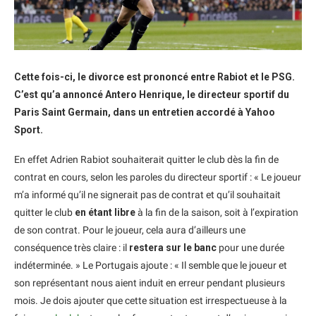
Cette fois-ci, le divorce est prononcé entre Rabiot et le PSG.
C’est qu’a annoncé Antero Henrique, le directeur sportif du
Paris Saint Germain, dans un entretien accordé à Yahoo
Sport.
En effet Adrien Rabiot souhaiterait quitter le club dès la fin de
contrat en cours, selon les paroles du directeur sportif : « Le joueur
m’a informé qu’il ne signerait pas de contrat et qu’il souhaitait
quitter le club
en étant libre
à la fin de la saison, soit à l’expiration
de son contrat. Pour le joueur, cela aura d’ailleurs une
conséquence très claire : il
restera sur le banc
pour une durée
indéterminée. » Le Portugais ajoute : « Il semble que le joueur et
son représentant nous aient induit en erreur pendant plusieurs
mois. Je dois ajouter que cette situation est irrespectueuse à la