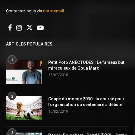
Contactez-nous via
notre email
ARTICLES POPULAIRES
1
Petit Poto ANECTODES : Le fameux but
miraculeux de Goua Marc
15/02/2018
2
Coupe du monde 2030 : la course pour
l’organisation du centenaire a débuté
15/02/2019
3