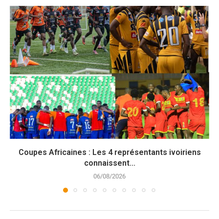
Coupes Africaines : Les 4 représentants ivoiriens
connaissent...
06/08/2026