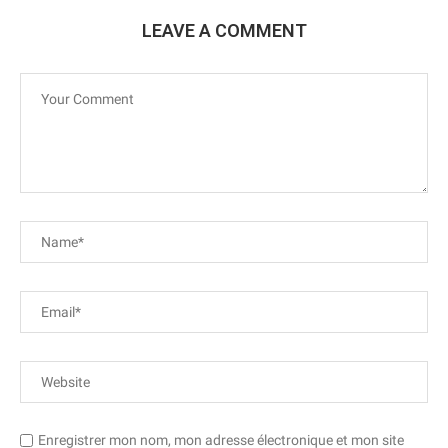
LEAVE A COMMENT
Enregistrer mon nom, mon adresse électronique et mon site