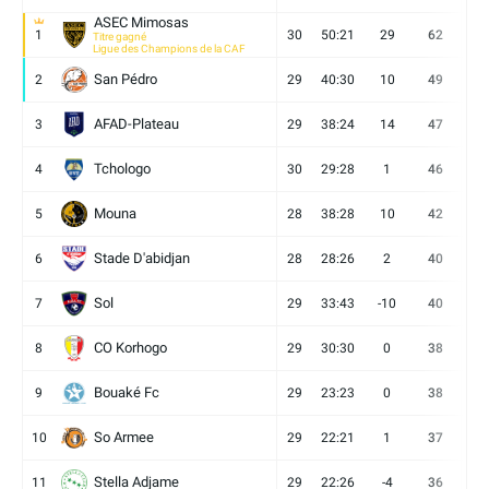
ASEC Mimosas
1
30
50:21
29
62
19
Titre gagné
Ligue des Champions de la CAF
San Pédro
2
29
40:30
10
49
13
AFAD-Plateau
3
29
38:24
14
47
13
Tchologo
4
30
29:28
1
46
12
Mouna
5
28
38:28
10
42
12
Stade D'abidjan
6
28
28:26
2
40
11
Sol
7
29
33:43
-10
40
12
CO Korhogo
8
29
30:30
0
38
10
Bouaké Fc
9
29
23:23
0
38
9
So Armee
10
29
22:21
1
37
9
Stella Adjame
11
29
22:26
-4
36
9