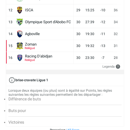
ISCA
12
29
15:25
-10
36
10
Olympique Sport d'Abobo FC
13
30
27:39
-12
34
9
Agboville
14
30
19:30
-11
32
7
Zoman
15
30
19:32
-13
31
7
Relégué
Racing D'abidjan
16
30
23:30
-7
28
6
Relégué
Legenda
?
brise-cravate Ligue 1
Lorsque deux équipes (ou plus) sont à égalité sur Points, les règles
suivantes les règles suivantes permettent de les départager :
Différence de buts
Buts pour
Victoires
Proposé par
LKS Score