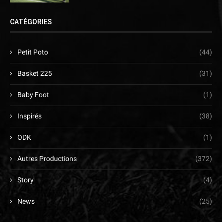
CATÉGORIES
Petit Poto
(44)
Basket 225
(31)
Baby Foot
(1)
Inspirés
(38)
ODK
(1)
Autres Productions
(372)
Story
(4)
News
(25)