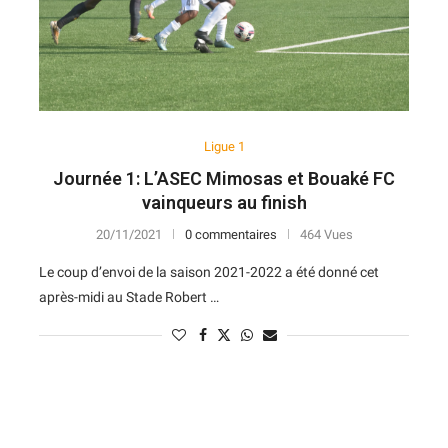
10
6
N
V
D
V
D
8
8
V
V
V
V
V
10
8
N
N
V
V
V
Ligue 1
6
10
D
N
V
D
V
Journée 1: L’ASEC Mimosas et Bouaké FC
7
10
V
D
D
D
N
vainqueurs au finish
4
13
D
V
V
D
V
20/11/2021
0 commentaires
464 Vues
Le coup d’envoi de la saison 2021-2022 a été donné cet
8
11
D
V
D
D
N
après-midi au Stade Robert …
11
9
N
D
V
V
V
10
10
N
N
D
N
V
9
11
V
V
N
V
N
6
13
N
V
D
D
N