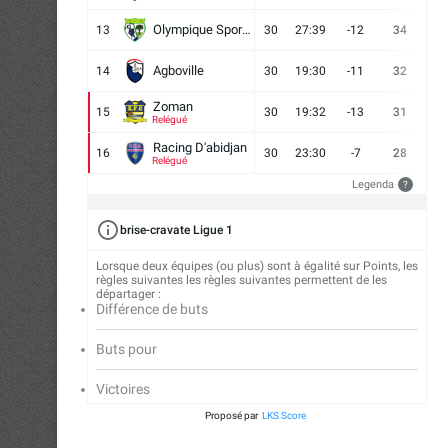
Olympique Sport d'Abobo FC
13
30
27:39
-12
34
9
Agboville
14
30
19:30
-11
32
7
Zoman
15
30
19:32
-13
31
7
Relégué
Racing D'abidjan
16
30
23:30
-7
28
6
Relégué
Legenda
?
brise-cravate Ligue 1
Lorsque deux équipes (ou plus) sont à égalité sur Points, les
règles suivantes les règles suivantes permettent de les
départager :
Différence de buts
Buts pour
Victoires
Proposé par
LKS Score