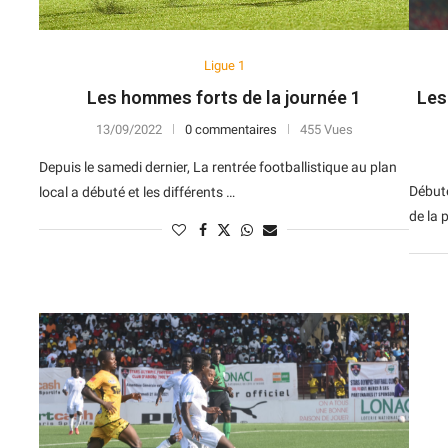
Ligue 1
Les hommes forts de la journée 1
Les
13/09/2022
0 commentaires
455 Vues
Depuis le samedi dernier, La rentrée footballistique au plan
Débuté
local a débuté et les différents …
de la 
N
D
Forme
D
N
V
V
D
5
6