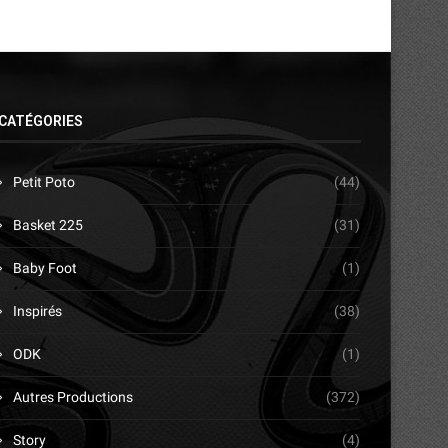
CATÉGORIES
Petit Poto
(44)
Basket 225
(31)
Baby Foot
(1)
Inspirés
(38)
ODK
(1)
Autres Productions
(372)
Story
(4)