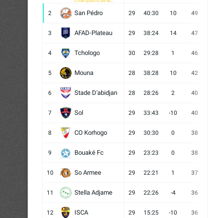
Champions de la
CAF
San Pédro
2
29
40:30
10
49
13
AFAD-Plateau
3
29
38:24
14
47
13
Tchologo
4
30
29:28
1
46
12
Mouna
5
28
38:28
10
42
12
Stade D'abidjan
6
28
28:26
2
40
11
Sol
7
29
33:43
-10
40
12
CO Korhogo
8
29
30:30
0
38
10
Bouaké Fc
9
29
23:23
0
38
9
So Armee
10
29
22:21
1
37
9
Stella Adjame
11
29
22:26
-4
36
9
ISCA
12
29
15:25
-10
36
10