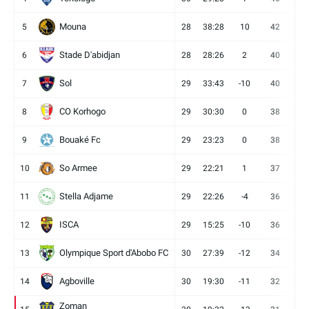
Mouna
5
28
38:28
10
42
12
Stade D'abidjan
6
28
28:26
2
40
11
Sol
7
29
33:43
-10
40
12
CO Korhogo
8
29
30:30
0
38
10
Bouaké Fc
9
29
23:23
0
38
9
So Armee
10
29
22:21
1
37
9
Stella Adjame
11
29
22:26
-4
36
9
ISCA
12
29
15:25
-10
36
10
Olympique Sport d'Abobo FC
13
30
27:39
-12
34
9
Agboville
14
30
19:30
-11
32
7
Zoman