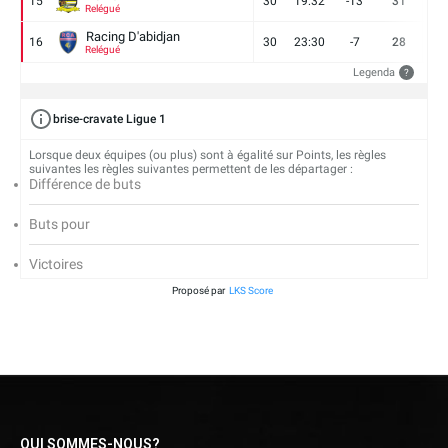
15
30
19:32
-13
31
7
Relégué
Racing D'abidjan
16
30
23:30
-7
28
6
Relégué
Legenda
?
brise-cravate Ligue 1
Lorsque deux équipes (ou plus) sont à égalité sur Points, les règles
suivantes les règles suivantes permettent de les départager :
Différence de buts
Buts pour
Victoires
Proposé par
LKS Score
QUI SOMMES-NOUS?