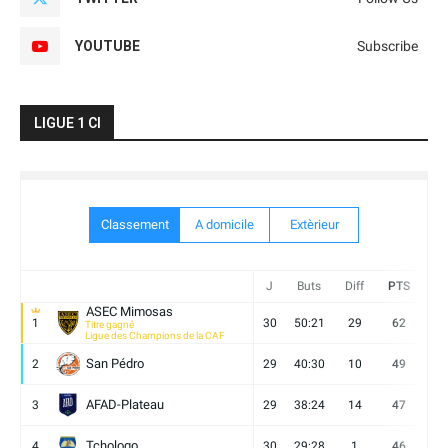
YOUTUBE
Subscribe
LIGUE 1 CI
Classement
A domicile
Extèrieur
J
Buts
Diff
PTS
V
ASEC Mimosas
1
30
50:21
29
62
19
Titre gagné
Ligue des Champions de la CAF
San Pédro
2
29
40:30
10
49
13
AFAD-Plateau
3
29
38:24
14
47
13
Tchologo
4
30
29:28
1
46
12