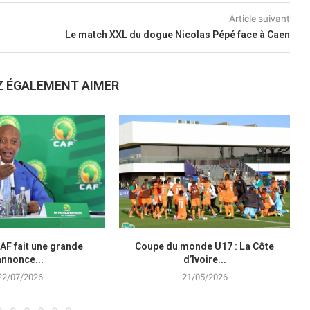
Article suivant
Le match XXL du dogue Nicolas Pépé face à Caen
Z ÉGALEMENT AIMER
CAF fait une grande
Coupe du monde U17 : La Côte
annonce...
d’Ivoire...
22/07/2026
21/05/2026