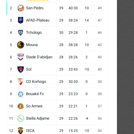
Champions de la
CAF
San Pédro
2
29
40:30
10
49
13
10
6
AFAD-Plateau
3
29
38:24
14
47
13
8
8
Tchologo
4
30
29:28
1
46
12
10
8
Mouna
5
28
38:28
10
42
12
6
10
Stade D'abidjan
6
28
28:26
2
40
11
7
10
Sol
7
29
33:43
-10
40
12
4
13
CO Korhogo
8
29
30:30
0
38
10
8
11
Bouaké Fc
9
29
23:23
0
38
9
11
9
So Armee
10
29
22:21
1
37
9
10
10
Stella Adjame
11
29
22:26
-4
36
9
9
11
ISCA
12
29
15:25
-10
36
10
6
13